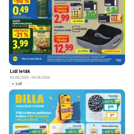
Lidl leták
03.08.2026
-
09.08.2026
Lidl