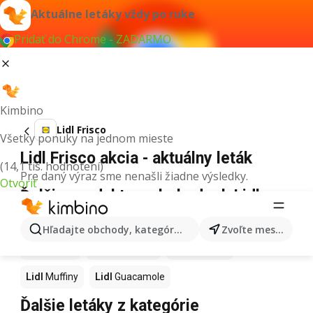
Aktuálne letáky vždy po ruke
Pridať do Chrome - ZADARMO
Kimbino
Lidl Frisco
Všetky ponuky na jednom mieste
Lidl Frisco akcia - aktuálny leták
(14,1 tis. hodnotení)
Pre daný výraz sme nenašli žiadne výsledky.
Otvoriť
Ďalšie produkty v obchodoch Lidl
Lidl
Kapor
Lidl
Ashwagandha
Lidl
Nintendo Switch
Hľadajte obchody, kategórie, produkty...
Zvoľte mesto
Lidl
Noviny
Lidl
Hurmikaki
Lidl
Polievky
Lidl
Muffiny
Lidl
Guacamole
Ďalšie letáky z kategórie