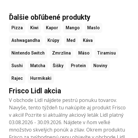
Ďalšie obľúbené produkty
Pizza
Kiwi
Kapor
Mango
Maslo
Ashwagandha
Krúpy
Med
Káva
Nintendo Switch
Zmrzlina
Mäso
Tiramisu
Sushi
Matcha
Šišky
Protein
Noviny
Rajec
Hurmikaki
Frisco Lidl akcia
V obchode Lidl nájdete pestrú ponuku tovarov.
Navyše, tento týždeň tu nakúpite aj produkt Frisco
v akcii! Pozrite si aktuálny akciový leták Lidl platný
03.08.2026 - 30.09.2026. Nájdete v ňom veľké
množstvo skvelých ponúk a zliav. Okrem produktu
Frisco za zvýhodnenú cenu objavíte v obchode Lidl