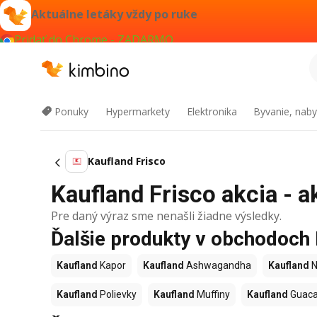
Aktuálne letáky vždy po ruke
Pridať do Chrome - ZADARMO
Ponuky
Hypermarkety
Elektronika
Byvanie, naby
Kaufland Frisco
Kaufland Frisco akcia - a
Pre daný výraz sme nenašli žiadne výsledky.
Ďalšie produkty v obchodoch
Kaufland
Kapor
Kaufland
Ashwagandha
Kaufland
N
Kaufland
Polievky
Kaufland
Muffiny
Kaufland
Guac