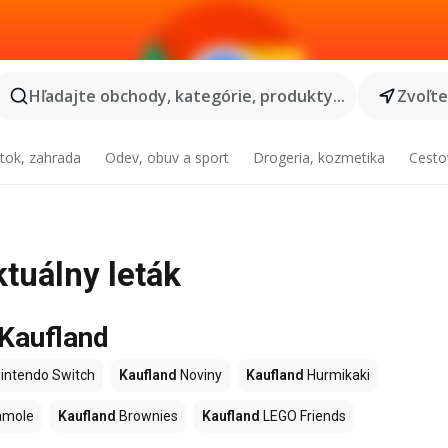
Hľadajte obchody, kategórie, produkty...
Zvoľt
tok, zahrada
Odev, obuv a sport
Drogeria, kozmetika
Cesto
ktuálny leták
 Kaufland
intendo Switch
Kaufland
Noviny
Kaufland
Hurmikaki
amole
Kaufland
Brownies
Kaufland
LEGO Friends