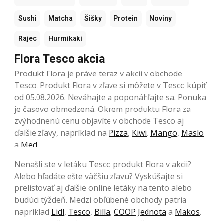
Sushi
Matcha
Šišky
Protein
Noviny
Rajec
Hurmikaki
Flora Tesco akcia
Produkt Flora je práve teraz v akcii v obchode
Tesco. Produkt Flora v zľave si môžete v Tesco kúpiť
od 05.08.2026. Neváhajte a poponáhľajte sa. Ponuka
je časovo obmedzená. Okrem produktu Flora za
zvýhodnenú cenu objavíte v obchode Tesco aj
ďalšie zľavy, napríklad na
Pizza
,
Kiwi
,
Mango
,
Maslo
a
Med
.
Nenašli ste v letáku Tesco produkt Flora v akcii?
Alebo hľadáte ešte väčšiu zľavu? Vyskúšajte si
prelistovať aj ďalšie online letáky na tento alebo
budúci týždeň. Medzi obľúbené obchody patria
napríklad
Lidl
,
Tesco
,
Billa
,
COOP Jednota
a
Makos
.