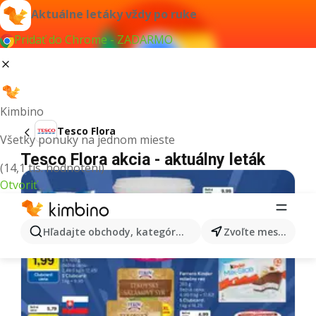
Aktuálne letáky vždy po ruke
Pridať do Chrome - ZADARMO
Kimbino
Tesco Flora
Všetky ponuky na jednom mieste
Tesco Flora akcia - aktuálny leták
(14,1 tis. hodnotení)
Otvoriť
Hľadajte obchody, kategórie, produkty...
Zvoľte mesto