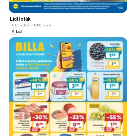
Lidl leták
10.08.2026
-
16.08.2026
Lidl