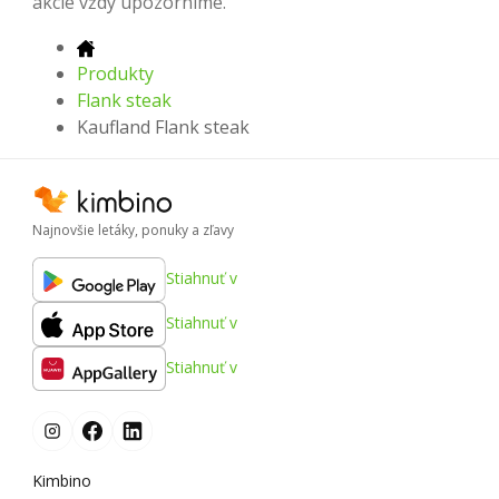
akcie vždy upozorníme.
Produkty
Flank steak
Kaufland Flank steak
Najnovšie letáky, ponuky a zľavy
Stiahnuť v
Stiahnuť v
Stiahnuť v
Kimbino