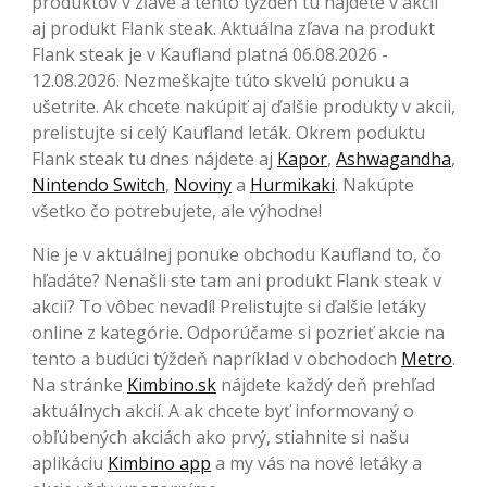
produktov v zľave a tento týždeň tu nájdete v akcii
aj produkt Flank steak. Aktuálna zľava na produkt
Flank steak je v Kaufland platná 06.08.2026 -
12.08.2026. Nezmeškajte túto skvelú ponuku a
ušetrite. Ak chcete nakúpiť aj ďalšie produkty v akcii,
prelistujte si celý Kaufland leták. Okrem poduktu
Flank steak tu dnes nájdete aj
Kapor
,
Ashwagandha
,
Nintendo Switch
,
Noviny
a
Hurmikaki
. Nakúpte
všetko čo potrebujete, ale výhodne!
Nie je v aktuálnej ponuke obchodu Kaufland to, čo
hľadáte? Nenašli ste tam ani produkt Flank steak v
akcii? To vôbec nevadí! Prelistujte si ďalšie letáky
online z kategórie. Odporúčame si pozrieť akcie na
tento a budúci týždeň napríklad v obchodoch
Metro
.
Na stránke
Kimbino.sk
nájdete každý deň prehľad
aktuálnych akcií. A ak chcete byť informovaný o
obľúbených akciách ako prvý, stiahnite si našu
aplikáciu
Kimbino app
a my vás na nové letáky a