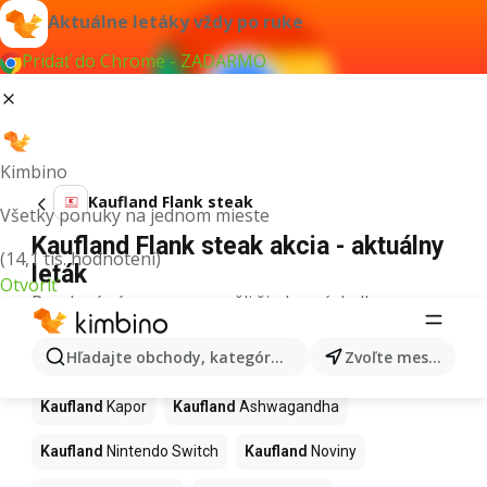
Aktuálne letáky vždy po ruke
Pridať do Chrome - ZADARMO
Kimbino
Kaufland Flank steak
Všetky ponuky na jednom mieste
Kaufland Flank steak akcia - aktuálny
(14,1 tis. hodnotení)
leták
Otvoriť
Pre daný výraz sme nenašli žiadne výsledky.
Ďalšie produkty v obchodoch
Hľadajte obchody, kategórie, produkty...
Zvoľte mesto
Kaufland
Kaufland
Kapor
Kaufland
Ashwagandha
Kaufland
Nintendo Switch
Kaufland
Noviny