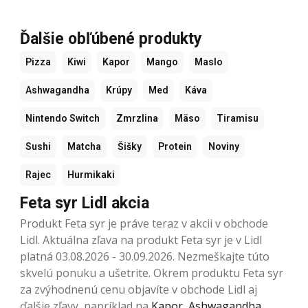
Ďalšie obľúbené produkty
Pizza
Kiwi
Kapor
Mango
Maslo
Ashwagandha
Krúpy
Med
Káva
Nintendo Switch
Zmrzlina
Mäso
Tiramisu
Sushi
Matcha
Šišky
Protein
Noviny
Rajec
Hurmikaki
Feta syr Lidl akcia
Produkt Feta syr je práve teraz v akcii v obchode
Lidl. Aktuálna zľava na produkt Feta syr je v Lidl
platná 03.08.2026 - 30.09.2026. Nezmeškajte túto
skvelú ponuku a ušetrite. Okrem produktu Feta syr
za zvýhodnenú cenu objavíte v obchode Lidl aj
ďalšie zľavy, napríklad na
Kapor
,
Ashwagandha
,