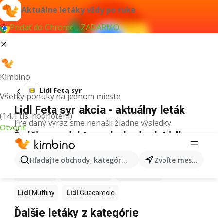
Aktuálne letáky vždy po ruke
Pridať do Chrome - ZADARMO
Kimbino
Lidl Feta syr
Všetky ponuky na jednom mieste
Lidl Feta syr akcia - aktuálny leták
(14,1 tis. hodnotení)
Pre daný výraz sme nenašli žiadne výsledky.
Otvoriť
Ďalšie produkty v obchodoch Lidl
Lidl
Kapor
Lidl
Ashwagandha
Lidl
Nintendo Switch
Hľadajte obchody, kategórie, produkty...
Zvoľte mesto
Lidl
Noviny
Lidl
Hurmikaki
Lidl
Polievky
Lidl
Muffiny
Lidl
Guacamole
Ďalšie letáky z kategórie