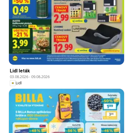
Lidl leták
03.08.2026
-
09.08.2026
Lidl