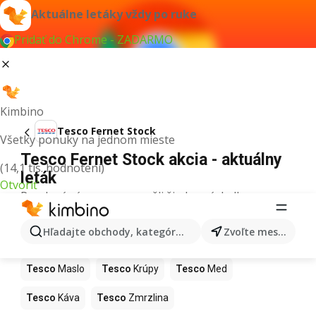
Aktuálne letáky vždy po ruke
Pridať do Chrome - ZADARMO
Kimbino
Tesco Fernet Stock
Všetky ponuky na jednom mieste
Tesco Fernet Stock akcia - aktuálny
(14,1 tis. hodnotení)
leták
Otvoriť
Pre daný výraz sme nenašli žiadne výsledky.
Ďalšie produkty v obchodoch Tesco
Hľadajte obchody, kategórie, produkty...
Zvoľte mesto
Tesco
Pizza
Tesco
Kiwi
Tesco
Mango
Tesco
Maslo
Tesco
Krúpy
Tesco
Med
Tesco
Káva
Tesco
Zmrzlina