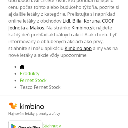
obchodoch. Ak chcete zistiť, kto ponúka najlepšiu
cenu počas tohto alebo budúceho týždňa, pozrite si
aj ďalšie letáky z kategórie. Prelistujte si napríklad
online letáky z obchodov
Lidl
,
Billa
,
Koruna
,
COOP
Jednota
a
Makos
. Na stránke
Kimbino.sk
nájdete
každý deň prehľad aktuálnych akcií. A ak chcete byť
informovaný o obľúbených akciách ako prvý,
stiahnite si našu aplikáciu
Kimbino app
a my vás na
nové letáky a akcie vždy upozorníme.
Produkty
Fernet Stock
Tesco Fernet Stock
Najnovšie letáky, ponuky a zľavy
Stiahnuť v