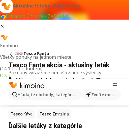
Aktuálne letáky vždy po ruke
Pridať do Chrome - ZADARMO
Kimbino
Tesco Fanta
Všetky ponuky na jednom mieste
Tesco Fanta akcia - aktuálny leták
(14,1 tis. hodnotení)
Pre daný výraz sme nenašli žiadne výsledky.
Otvoriť
Ďalšie produkty v obchodoch Tesco
Tesco
Pizza
Tesco
Kiwi
Tesco
Mango
Hľadajte obchody, kategórie, produkty...
Zvoľte mesto
Tesco
Maslo
Tesco
Krúpy
Tesco
Med
Tesco
Káva
Tesco
Zmrzlina
Ďalšie letáky z kategórie