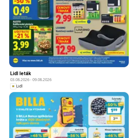
Lidl leták
03.08.2026
-
09.08.2026
Lidl