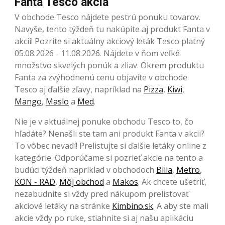
Fanta Tesco akcia
V obchode Tesco nájdete pestrú ponuku tovarov.
Navyše, tento týždeň tu nakúpite aj produkt Fanta v
akcii! Pozrite si aktuálny akciový leták Tesco platný
05.08.2026 - 11.08.2026. Nájdete v ňom veľké
množstvo skvelých ponúk a zliav. Okrem produktu
Fanta za zvýhodnenú cenu objavíte v obchode
Tesco aj ďalšie zľavy, napríklad na
Pizza
,
Kiwi
,
Mango
,
Maslo
a
Med
.
Nie je v aktuálnej ponuke obchodu Tesco to, čo
hľadáte? Nenašli ste tam ani produkt Fanta v akcii?
To vôbec nevadí! Prelistujte si ďalšie letáky online z
kategórie. Odporúčame si pozrieť akcie na tento a
budúci týždeň napríklad v obchodoch
Billa
,
Metro
,
KON - RAD
,
Môj obchod
a
Makos
. Ak chcete ušetriť,
nezabudnite si vždy pred nákupom prelistovať
akciové letáky na stránke
Kimbino.sk
. A aby ste mali
akcie vždy po ruke, stiahnite si aj našu aplikáciu