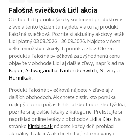
Falošná sviečková Lidl akcia
Obchod Lidl ponúka široký sortiment produktov v
zľave a tento týždeň tu nájdete v akcii aj produkt
Falošná sviečková. Pozrite si aktuálny akciový leták
Lidl platný 03.08.2026 - 30.09.2026. Nájdete v ňom
veľké množstvo skvelých ponúk a zliav. Okrem
produktu Falošná sviečková za zvýhodnenú cenu
objavíte v obchode Lidl aj ďalšie zľavy, napríklad na
Kapor
,
Ashwagandha
,
Nintendo Switch
,
Noviny
a
Hurmikaki
.
Produkt Falošná sviečková nájdete v zľave aj v
ďalších obchodoch. Ak chcete zistiť, kto ponúka
najlepšiu cenu počas tohto alebo budúceho týždňa,
pozrite si aj ďalšie letáky z kategórie. Prelistujte si
napríklad online letáky z obchodov
Lidl
a
Klas
. Na
stránke
Kimbino.sk
nájdete každý deň prehľad
aktuálnych akcií. A ak chcete byť informovaný o