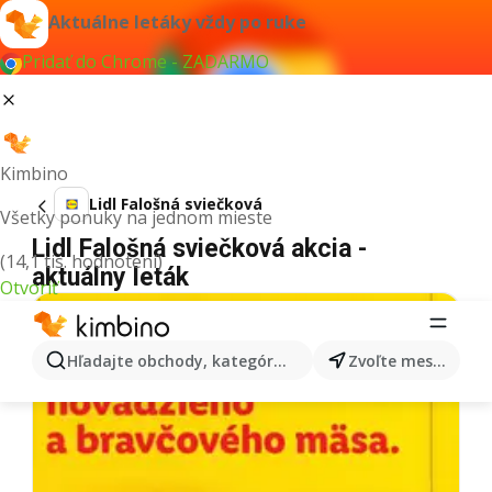
Aktuálne letáky vždy po ruke
Pridať do Chrome - ZADARMO
Kimbino
Lidl Falošná sviečková
Všetky ponuky na jednom mieste
Lidl Falošná sviečková akcia -
(14,1 tis. hodnotení)
aktuálny leták
Otvoriť
Hľadajte obchody, kategórie, produkty...
Zvoľte mesto