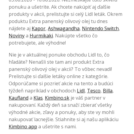
ponuku a ušetrite. Ak chcete nakúpiť aj ďalšie
produkty v akcii, prelistujte si celý Lidl leták. Okrem
poduktu Extra panenský olivový olej tu dnes
nájdete aj
Kapor
,
Ashwagandha
,
Nintendo Switch
,
Noviny
a
Hurmikaki
. Nakúpte všetko čo
potrebujete, ale výhodne!
Nie je v aktuálnej ponuke obchodu Lidl to, čo
hľadáte? Nenašli ste tam ani produkt Extra
panenský olivový olej v akcii? To vôbec nevadí!
Prelistujte si ďalšie letáky online z kategórie.
Odporúčame si pozrieť akcie na tento a budúci
týždeň napríklad v obchodoch
Lidl
,
Tesco
,
Billa
,
Kaufland
a
Klas
.
Kimbino.sk
je váš partner v
nakupovaní. Každý deň sa snaží zbierať všetky
výhodné akcie, zľavy a ponuky, aby ste vy mohli
nakupovať lacnejšie. Stiahnite si aj našu aplikáciu
Kimbino app
a ušetrite s nami.