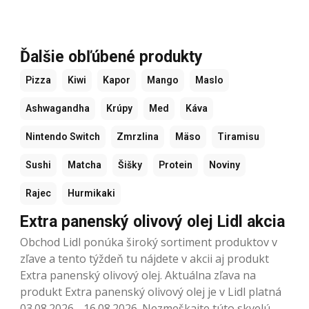
Ďalšie obľúbené produkty
Pizza
Kiwi
Kapor
Mango
Maslo
Ashwagandha
Krúpy
Med
Káva
Nintendo Switch
Zmrzlina
Mäso
Tiramisu
Sushi
Matcha
Šišky
Protein
Noviny
Rajec
Hurmikaki
Extra panenský olivový olej Lidl akcia
Obchod Lidl ponúka široký sortiment produktov v
zľave a tento týždeň tu nájdete v akcii aj produkt
Extra panenský olivový olej. Aktuálna zľava na
produkt Extra panenský olivový olej je v Lidl platná
03.08.2026 - 16.08.2026. Nezmeškajte túto skvelú