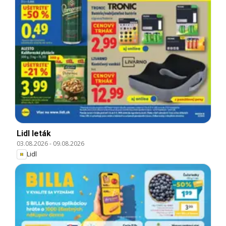
Lidl leták
03.08.2026
-
09.08.2026
Lidl