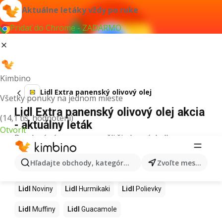
Aktuálne letáky vždy po ruke
Pridať do Chrome - ZADARMO
Kimbino
Lidl Extra panenský olivový olej
Všetky ponuky na jednom mieste
Lidl Extra panenský olivový olej akcia
(14,1 tis. hodnotení)
- aktuálny leták
Otvoriť
Pre daný výraz sme nenašli žiadne výsledky.
Ďalšie produkty v obchodoch Lidl
Hľadajte obchody, kategórie, produkty...
Zvoľte mesto
Lidl
Kapor
Lidl
Ashwagandha
Lidl
Nintendo Switch
Lidl
Noviny
Lidl
Hurmikaki
Lidl
Polievky
Lidl
Muffiny
Lidl
Guacamole