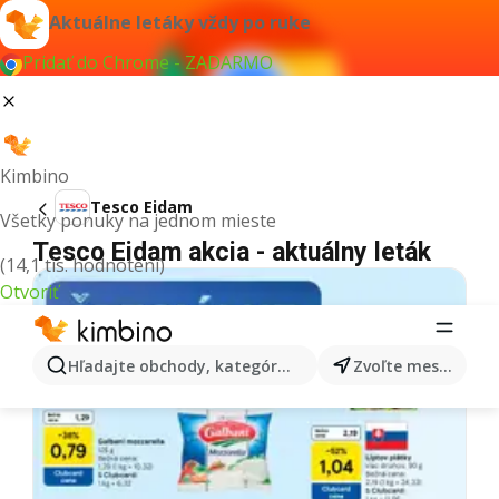
Aktuálne letáky vždy po ruke
Pridať do Chrome - ZADARMO
Kimbino
Tesco Eidam
Všetky ponuky na jednom mieste
Tesco Eidam akcia - aktuálny leták
(14,1 tis. hodnotení)
Otvoriť
Hľadajte obchody, kategórie, produkty...
Zvoľte mesto