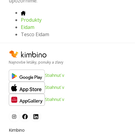
upozorníme.
Produkty
Eidam
Tesco Eidam
Najnovšie letáky, ponuky a zľavy
Stiahnuť v
Stiahnuť v
Stiahnuť v
Kimbino