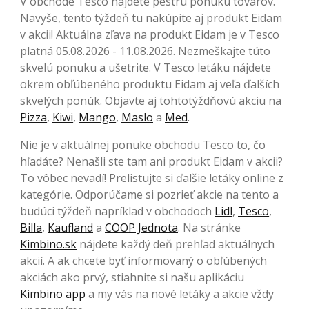
V obchode Tesco nájdete pestrú ponuku tovarov.
Navyše, tento týždeň tu nakúpite aj produkt Eidam
v akcii! Aktuálna zľava na produkt Eidam je v Tesco
platná 05.08.2026 - 11.08.2026. Nezmeškajte túto
skvelú ponuku a ušetrite. V Tesco letáku nájdete
okrem obľúbeného produktu Eidam aj veľa ďalších
skvelých ponúk. Objavte aj tohtotýždňovú akciu na
Pizza
,
Kiwi
,
Mango
,
Maslo
a
Med
.
Nie je v aktuálnej ponuke obchodu Tesco to, čo
hľadáte? Nenašli ste tam ani produkt Eidam v akcii?
To vôbec nevadí! Prelistujte si ďalšie letáky online z
kategórie. Odporúčame si pozrieť akcie na tento a
budúci týždeň napríklad v obchodoch
Lidl
,
Tesco
,
Billa
,
Kaufland
a
COOP Jednota
. Na stránke
Kimbino.sk
nájdete každý deň prehľad aktuálnych
akcií. A ak chcete byť informovaný o obľúbených
akciách ako prvý, stiahnite si našu aplikáciu
Kimbino app
a my vás na nové letáky a akcie vždy