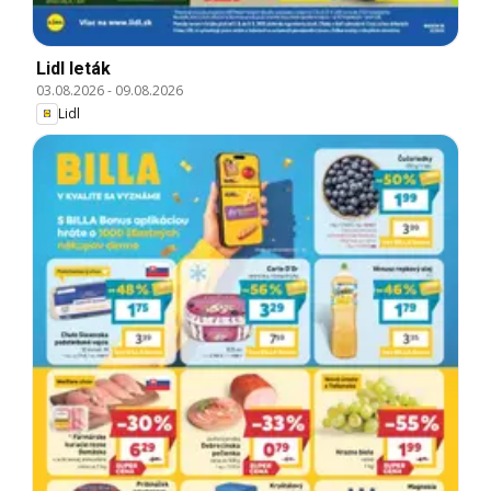
Lidl leták
03.08.2026
-
09.08.2026
Lidl