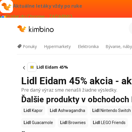
Aktuálne letáky vždy po ruke
Pridať do Chrome - ZADARMO
Ponuky
Hypermarkety
Elektronika
Bývanie, náby
Lidl Eidam 45%
Lidl Eidam 45% akcia - ak
Pre daný výraz sme nenašli žiadne výsledky.
Ďalšie produkty v obchodoch 
Lidl
Kapor
Lidl
Ashwagandha
Lidl
Nintendo Switch
Lidl
Guacamole
Lidl
Brownies
Lidl
LEGO Friends