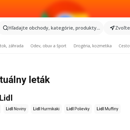
Hľadajte obchody, kategórie, produkty...
Zvoľt
tok, záhrada
Odev, obuv a šport
Drogéria, kozmetika
Cesto
tuálny leták
Lidl
Lidl
Noviny
Lidl
Hurmikaki
Lidl
Polievky
Lidl
Muffiny