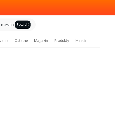
e mesto
Potvrdiť
vanie
Ostatné
Magazín
Produkty
Mestá