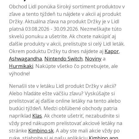
Obchod Lidl ponúka široký sortiment produktov v
zľave a tento týždeň tu nájdete v akcii aj produkt
Držky. Aktuálna zľava na produkt Držky je v Lidl
platná 03.08.2026 - 30.09.2026. Nezmeškajte túto
skvelú ponuku a ušetrite. Ak chcete nakúpiť aj
ďalšie produkty v akcii, prelistujte si celý Lidl leták.
Okrem poduktu Držky tu dnes nájdete aj
Kapor
,
Ashwagandha
,
Nintendo Switch
,
Noviny
a
Hurmikaki
. Nakúpte všetko čo potrebujete, ale
výhodne!
Nenašli ste v letáku Lidl produkt Držky v akcii?
Alebo hľadáte ešte väčšiu zľavu? Vyskúšajte si
prelistovať aj ďalšie online letáky na tento alebo
budúci týždeň. Medzi obľúbené obchody patria
napríklad
Klas
. Ak chcete ušetriť, nezabudnite si
vždy pred nákupom prelistovať akciové letáky na
stránke
Kimbino.sk
. A aby ste mali akcie vždy po
ruke, stiahnite si aj našu aplikáciu
Kimbino app
.