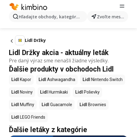
Hľadajte obchody, kategórie, produkty...
Zvoľte mesto
Lidl Držky
Lidl Držky akcia - aktuálny leták
Pre daný výraz sme nenašli žiadne výsledky.
Ďalšie produkty v obchodoch Lidl
Lidl
Kapor
Lidl
Ashwagandha
Lidl
Nintendo Switch
Lidl
Noviny
Lidl
Hurmikaki
Lidl
Polievky
Lidl
Muffiny
Lidl
Guacamole
Lidl
Brownies
Lidl
LEGO Friends
Ďalšie letáky z kategórie