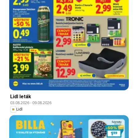
Lidl leták
03.08.2026
-
09.08.2026
Lidl