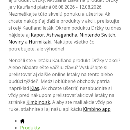
je v Kaufland platná 06.08.2026 - 12.08.2026.
Nezmeškajte túto skvelú ponuku a ušetrite. Ak
chcete nakúpiť aj ďalšie produkty v akcii, prelistujte
si celý Kaufland leták. Okrem poduktu Držky tu dnes
nájdete aj
Kapor
,
Ashwagandha
,
Nintendo Switch
,
Noviny
a
Hurmikaki
. Nakúpte všetko čo
potrebujete, ale výhodne!
Nenašli ste v letáku Kaufland produkt Držky v akcii?
Alebo hľadáte ešte väčšiu zľavu? Vyskúšajte si
prelistovať aj ďalšie online letáky na tento alebo
budúci týždeň. Medzi obľúbené obchody patria
napríklad
Klas
. Ak chcete ušetriť, nezabudnite si
vždy pred nákupom prelistovať akciové letáky na
stránke
Kimbino.sk
. A aby ste mali akcie vždy po
ruke, stiahnite si aj našu aplikáciu
Kimbino app
.
Produkty