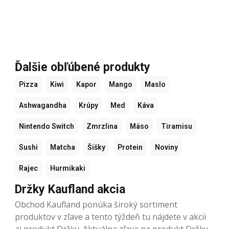
Ďalšie obľúbené produkty
Pizza
Kiwi
Kapor
Mango
Maslo
Ashwagandha
Krúpy
Med
Káva
Nintendo Switch
Zmrzlina
Mäso
Tiramisu
Sushi
Matcha
Šišky
Protein
Noviny
Rajec
Hurmikaki
Držky Kaufland akcia
Obchod Kaufland ponúka široký sortiment
produktov v zľave a tento týždeň tu nájdete v akcii
aj produkt Držky. Aktuálna zľava na produkt Držky