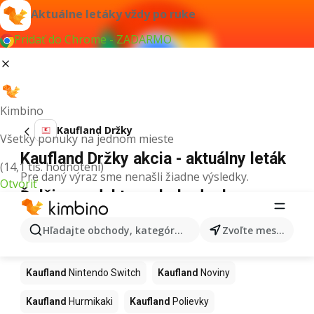
Aktuálne letáky vždy po ruke
Pridať do Chrome - ZADARMO
Kimbino
Kaufland Držky
Všetky ponuky na jednom mieste
Kaufland Držky akcia - aktuálny leták
(14,1 tis. hodnotení)
Pre daný výraz sme nenašli žiadne výsledky.
Otvoriť
Ďalšie produkty v obchodoch
Kaufland
Hľadajte obchody, kategórie, produkty...
Zvoľte mesto
Kaufland
Kapor
Kaufland
Ashwagandha
Kaufland
Nintendo Switch
Kaufland
Noviny
Kaufland
Hurmikaki
Kaufland
Polievky