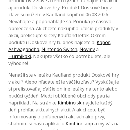
produktov v zľave a tento týždeň tu nájdete v akcii
aj produkt Doskové hry. Produkt Doskové hry v
zľave si môžete v Kaufland kúpiť od 06.08.2026.
Neváhajte a poponáhľajte sa. Ponuka je časovo
obmedzená. Ak chcete nakúpiť aj ďalšie produkty v
akcii, prelistujte si celý Kaufland leták. Okrem
poduktu Doskové hry tu dnes nájdete aj
Kapor
,
Ashwagandha
,
Nintendo Switch
,
Noviny
a
Hurmikaki
. Nakúpte všetko čo potrebujete, ale
výhodne!
Nenašli ste v letáku Kaufland produkt Doskové hry
v akcii? Alebo hľadáte ešte väčšiu zľavu? Vyskúšajte
si prelistovať aj ďalšie online letáky na tento alebo
budúci týždeň. Medzi obľúbené obchody patria
napríklad . Na stránke
Kimbino.sk
nájdete každý
deň prehľad aktuálnych akcií. A ak chcete byť
informovaný o obľúbených akciách ako prvý,
stiahnite si našu aplikáciu
Kimbino app
a my vás na