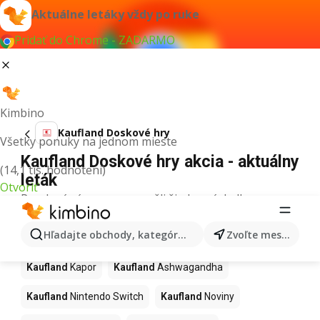
Aktuálne letáky vždy po ruke
Pridať do Chrome - ZADARMO
Kimbino
Kaufland Doskové hry
Všetky ponuky na jednom mieste
Kaufland Doskové hry akcia - aktuálny
(14,1 tis. hodnotení)
leták
Otvoriť
Pre daný výraz sme nenašli žiadne výsledky.
Ďalšie produkty v obchodoch
Hľadajte obchody, kategórie, produkty...
Zvoľte mesto
Kaufland
Kaufland
Kapor
Kaufland
Ashwagandha
Kaufland
Nintendo Switch
Kaufland
Noviny