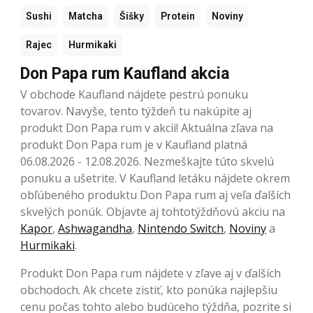
Sushi
Matcha
Šišky
Protein
Noviny
Rajec
Hurmikaki
Don Papa rum Kaufland akcia
V obchode Kaufland nájdete pestrú ponuku
tovarov. Navyše, tento týždeň tu nakúpite aj
produkt Don Papa rum v akcii! Aktuálna zľava na
produkt Don Papa rum je v Kaufland platná
06.08.2026 - 12.08.2026. Nezmeškajte túto skvelú
ponuku a ušetrite. V Kaufland letáku nájdete okrem
obľúbeného produktu Don Papa rum aj veľa ďalších
skvelých ponúk. Objavte aj tohtotýždňovú akciu na
Kapor
,
Ashwagandha
,
Nintendo Switch
,
Noviny
a
Hurmikaki
.
Produkt Don Papa rum nájdete v zľave aj v ďalších
obchodoch. Ak chcete zistiť, kto ponúka najlepšiu
cenu počas tohto alebo budúceho týždňa, pozrite si