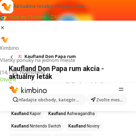
Aktuálne letáky vždy po ruke
Pridať do Chrome - ZADARMO
Kimbino
Kaufland Don Papa rum
Všetky ponuky na jednom mieste
Kaufland Don Papa rum akcia -
(14,1 tis. hodnotení)
aktuálny leták
Otvoriť
Pre daný výraz sme nenašli žiadne výsledky.
Ďalšie produkty v obchodoch
Hľadajte obchody, kategórie, produkty...
Zvoľte mesto
Kaufland
Kaufland
Kapor
Kaufland
Ashwagandha
Kaufland
Nintendo Switch
Kaufland
Noviny