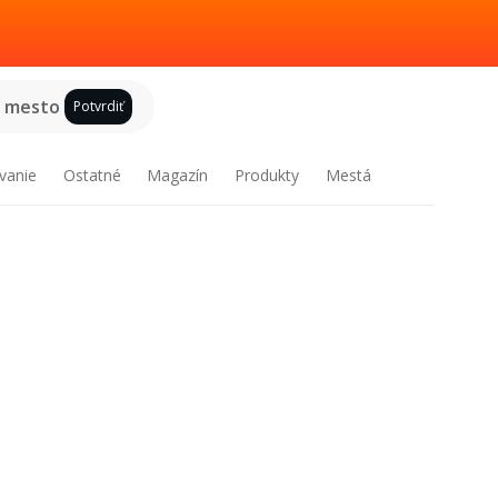
e mesto
Potvrdiť
vanie
Ostatné
Magazín
Produkty
Mestá