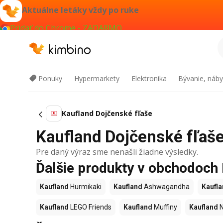
Aktuálne letáky vždy po ruke
Pridať do Chrome - ZADARMO
Ponuky
Hypermarkety
Elektronika
Bývanie, náby
Kaufland Dojčenské fľaše
Kaufland Dojčenské fľaše 
Pre daný výraz sme nenašli žiadne výsledky.
Ďalšie produkty v obchodoch
Kaufland
Hurmikaki
Kaufland
Ashwagandha
Kaufl
Kaufland
LEGO Friends
Kaufland
Muffiny
Kaufland
N