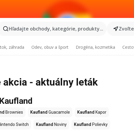
Hľadajte obchody, kategórie, produkty...
Zvoľt
tok, záhrada
Odev, obuv a šport
Drogéria, kozmetika
Cesto
akcia - aktuálny leták
 Kaufland
and
Brownies
Kaufland
Guacamole
Kaufland
Kapor
intendo Switch
Kaufland
Noviny
Kaufland
Polievky