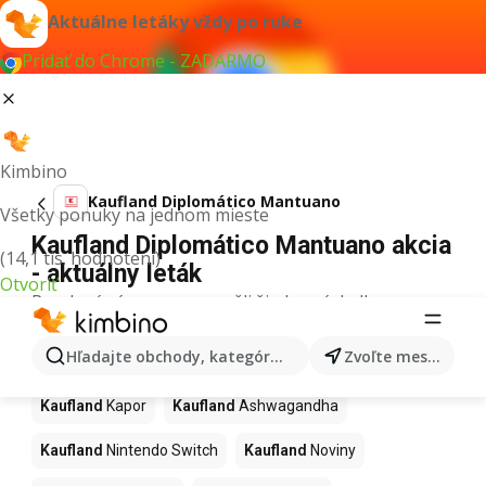
Aktuálne letáky vždy po ruke
Pridať do Chrome - ZADARMO
Kimbino
Kaufland Diplomático Mantuano
Všetky ponuky na jednom mieste
Kaufland Diplomático Mantuano akcia
(14,1 tis. hodnotení)
- aktuálny leták
Otvoriť
Pre daný výraz sme nenašli žiadne výsledky.
Ďalšie produkty v obchodoch
Hľadajte obchody, kategórie, produkty...
Zvoľte mesto
Kaufland
Kaufland
Kapor
Kaufland
Ashwagandha
Kaufland
Nintendo Switch
Kaufland
Noviny