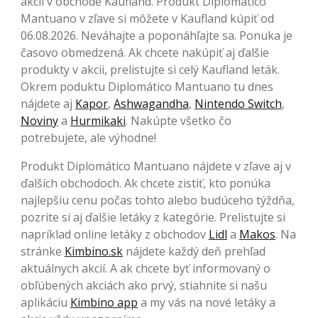
akcii v obchode Kaufland. Produkt Diplomático
Mantuano v zľave si môžete v Kaufland kúpiť od
06.08.2026. Neváhajte a poponáhľajte sa. Ponuka je
časovo obmedzená. Ak chcete nakúpiť aj ďalšie
produkty v akcii, prelistujte si celý Kaufland leták.
Okrem poduktu Diplomático Mantuano tu dnes
nájdete aj
Kapor
,
Ashwagandha
,
Nintendo Switch
,
Noviny
a
Hurmikaki
. Nakúpte všetko čo
potrebujete, ale výhodne!
Produkt Diplomático Mantuano nájdete v zľave aj v
ďalších obchodoch. Ak chcete zistiť, kto ponúka
najlepšiu cenu počas tohto alebo budúceho týždňa,
pozrite si aj ďalšie letáky z kategórie. Prelistujte si
napríklad online letáky z obchodov
Lidl
a
Makos
. Na
stránke
Kimbino.sk
nájdete každý deň prehľad
aktuálnych akcií. A ak chcete byť informovaný o
obľúbených akciách ako prvý, stiahnite si našu
aplikáciu
Kimbino app
a my vás na nové letáky a