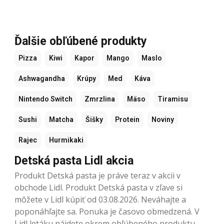
Ďalšie obľúbené produkty
Pizza
Kiwi
Kapor
Mango
Maslo
Ashwagandha
Krúpy
Med
Káva
Nintendo Switch
Zmrzlina
Mäso
Tiramisu
Sushi
Matcha
Šišky
Protein
Noviny
Rajec
Hurmikaki
Detská pasta Lidl akcia
Produkt Detská pasta je práve teraz v akcii v
obchode Lidl. Produkt Detská pasta v zľave si
môžete v Lidl kúpiť od 03.08.2026. Neváhajte a
poponáhľajte sa. Ponuka je časovo obmedzená. V
Lidl letáku nájdete okrem obľúbeného produktu