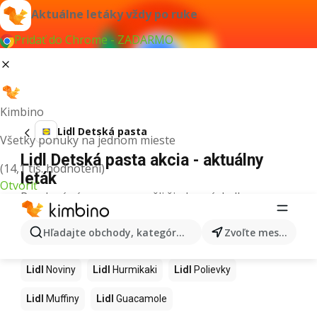
Aktuálne letáky vždy po ruke
Pridať do Chrome - ZADARMO
Kimbino
Lidl Detská pasta
Všetky ponuky na jednom mieste
Lidl Detská pasta akcia - aktuálny
(14,1 tis. hodnotení)
leták
Otvoriť
Pre daný výraz sme nenašli žiadne výsledky.
Ďalšie produkty v obchodoch Lidl
Hľadajte obchody, kategórie, produkty...
Zvoľte mesto
Lidl
Kapor
Lidl
Ashwagandha
Lidl
Nintendo Switch
Lidl
Noviny
Lidl
Hurmikaki
Lidl
Polievky
Lidl
Muffiny
Lidl
Guacamole