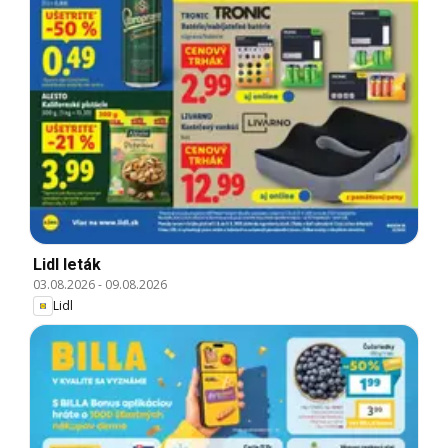
Lidl leták
03.08.2026
-
09.08.2026
Lidl