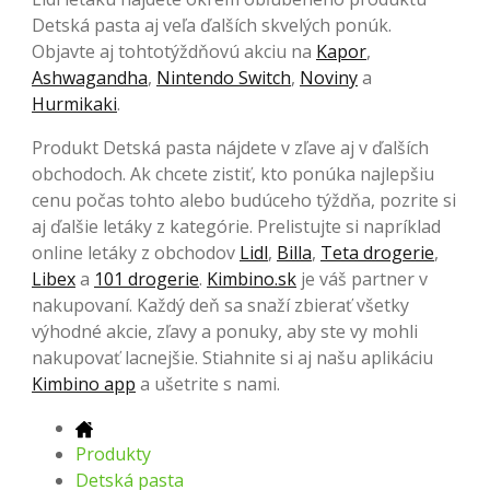
Detská pasta aj veľa ďalších skvelých ponúk.
Objavte aj tohtotýždňovú akciu na
Kapor
,
Ashwagandha
,
Nintendo Switch
,
Noviny
a
Hurmikaki
.
Produkt Detská pasta nájdete v zľave aj v ďalších
obchodoch. Ak chcete zistiť, kto ponúka najlepšiu
cenu počas tohto alebo budúceho týždňa, pozrite si
aj ďalšie letáky z kategórie. Prelistujte si napríklad
online letáky z obchodov
Lidl
,
Billa
,
Teta drogerie
,
Libex
a
101 drogerie
.
Kimbino.sk
je váš partner v
nakupovaní. Každý deň sa snaží zbierať všetky
výhodné akcie, zľavy a ponuky, aby ste vy mohli
nakupovať lacnejšie. Stiahnite si aj našu aplikáciu
Kimbino app
a ušetrite s nami.
Produkty
Detská pasta