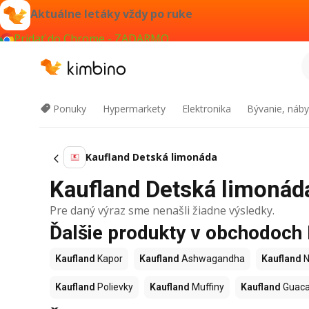
Aktuálne letáky vždy po ruke
Pridať do Chrome - ZADARMO
Ponuky
Hypermarkety
Elektronika
Bývanie, náby
Kaufland Detská limonáda
Kaufland Detská limonáda
Pre daný výraz sme nenašli žiadne výsledky.
Ďalšie produkty v obchodoch
Kaufland
Kapor
Kaufland
Ashwagandha
Kaufland
N
Kaufland
Polievky
Kaufland
Muffiny
Kaufland
Guac