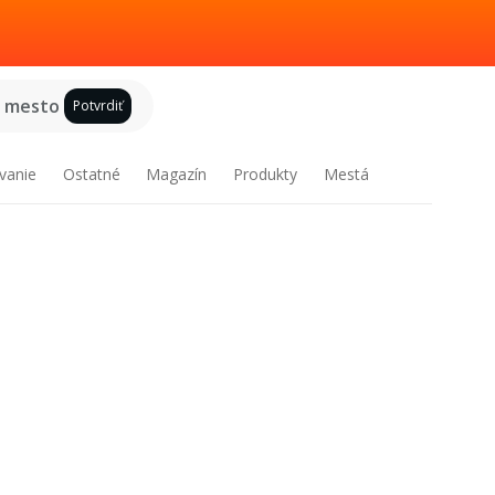
e mesto
Potvrdiť
vanie
Ostatné
Magazín
Produkty
Mestá