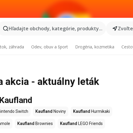
Hľadajte obchody, kategórie, produkty...
Zvoľt
tok, záhrada
Odev, obuv a šport
Drogéria, kozmetika
Cesto
 akcia - aktuálny leták
 Kaufland
intendo Switch
Kaufland
Noviny
Kaufland
Hurmikaki
amole
Kaufland
Brownies
Kaufland
LEGO Friends