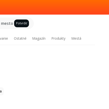
e mesto
Potvrdiť
vanie
Ostatné
Magazín
Produkty
Mestá
a