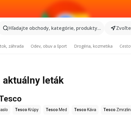
Hľadajte obchody, kategórie, produkty...
Zvoľt
tok, záhrada
Odev, obuv a šport
Drogéria, kozmetika
Cesto
 aktuálny leták
 Tesco
aslo
Tesco
Krúpy
Tesco
Med
Tesco
Káva
Tesco
Zmrzlin