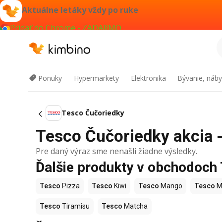
Aktuálne letáky vždy po ruke
Pridať do Chrome - ZADARMO
Ponuky
Hypermarkety
Elektronika
Bývanie, náby
Tesco Čučoriedky
Tesco Čučoriedky akcia -
Pre daný výraz sme nenašli žiadne výsledky.
Ďalšie produkty v obchodoch
Tesco
Pizza
Tesco
Kiwi
Tesco
Mango
Tesco
M
Tesco
Tiramisu
Tesco
Matcha