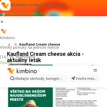
Aktuálne letáky vždy po ruke
Pridať do Chrome - ZADARMO
Kimbino
Kaufland Cream cheese
Všetky ponuky na jednom mieste
Kaufland Cream cheese akcia -
(14,1 tis. hodnotení)
aktuálny leták
Otvoriť
Hľadajte obchody, kategórie, produkty...
Zvoľte mesto