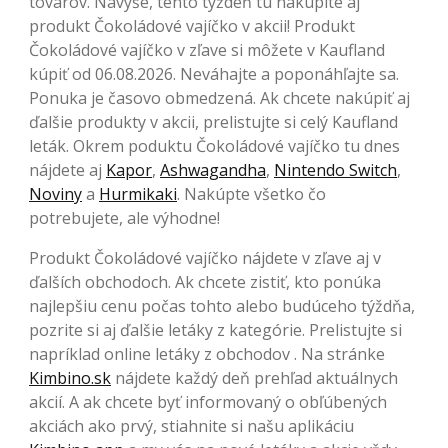
tovarov. Navyše, tento týždeň tu nakúpite aj
produkt Čokoládové vajíčko v akcii! Produkt
Čokoládové vajíčko v zľave si môžete v Kaufland
kúpiť od 06.08.2026. Neváhajte a poponáhľajte sa.
Ponuka je časovo obmedzená. Ak chcete nakúpiť aj
ďalšie produkty v akcii, prelistujte si celý Kaufland
leták. Okrem poduktu Čokoládové vajíčko tu dnes
nájdete aj
Kapor
,
Ashwagandha
,
Nintendo Switch
,
Noviny
a
Hurmikaki
. Nakúpte všetko čo
potrebujete, ale výhodne!
Produkt Čokoládové vajíčko nájdete v zľave aj v
ďalších obchodoch. Ak chcete zistiť, kto ponúka
najlepšiu cenu počas tohto alebo budúceho týždňa,
pozrite si aj ďalšie letáky z kategórie. Prelistujte si
napríklad online letáky z obchodov . Na stránke
Kimbino.sk
nájdete každý deň prehľad aktuálnych
akcií. A ak chcete byť informovaný o obľúbených
akciách ako prvý, stiahnite si našu aplikáciu