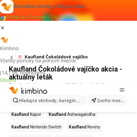
Aktuálne letáky vždy po ruke
Pridať do Chrome - ZADARMO
Kimbino
Kaufland Čokoládové vajíčko
Všetky ponuky na jednom mieste
Kaufland Čokoládové vajíčko akcia -
(14,1 tis. hodnotení)
aktuálny leták
Otvoriť
Pre daný výraz sme nenašli žiadne výsledky.
Ďalšie produkty v obchodoch
Hľadajte obchody, kategórie, produkty...
Zvoľte mesto
Kaufland
Kaufland
Kapor
Kaufland
Ashwagandha
Kaufland
Nintendo Switch
Kaufland
Noviny