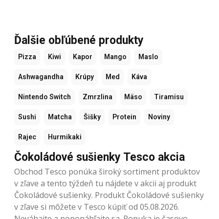
Ďalšie obľúbené produkty
Pizza
Kiwi
Kapor
Mango
Maslo
Ashwagandha
Krúpy
Med
Káva
Nintendo Switch
Zmrzlina
Mäso
Tiramisu
Sushi
Matcha
Šišky
Protein
Noviny
Rajec
Hurmikaki
Čokoládové sušienky Tesco akcia
Obchod Tesco ponúka široký sortiment produktov
v zľave a tento týždeň tu nájdete v akcii aj produkt
Čokoládové sušienky. Produkt Čokoládové sušienky
v zľave si môžete v Tesco kúpiť od 05.08.2026.
Neváhajte a poponáhľajte sa. Ponuka je časovo