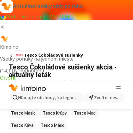
Aktuálne letáky vždy po ruke
Pridať do Chrome - ZADARMO
Kimbino
Tesco Čokoládové sušienky
Všetky ponuky na jednom mieste
Tesco Čokoládové sušienky akcia -
(14,1 tis. hodnotení)
aktuálny leták
Otvoriť
Pre daný výraz sme nenašli žiadne výsledky.
Ďalšie produkty v obchodoch Tesco
Hľadajte obchody, kategórie, produkty...
Zvoľte mesto
Tesco
Pizza
Tesco
Kiwi
Tesco
Mango
Tesco
Maslo
Tesco
Krúpy
Tesco
Med
Tesco
Káva
Tesco
Mäso