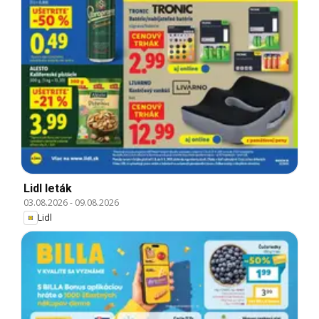
Lidl leták
03.08.2026
-
09.08.2026
Lidl