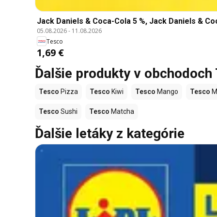
Jack Daniels & Coca-Cola 5 %, Jack Daniels & Coc
05.08.2026
-
11.08.2026
Tesco
1,69 €
Ďalšie produkty v obchodoch
Tesco
Pizza
Tesco
Kiwi
Tesco
Mango
Tesco
M
Tesco
Sushi
Tesco
Matcha
Ďalšie letáky z kategórie