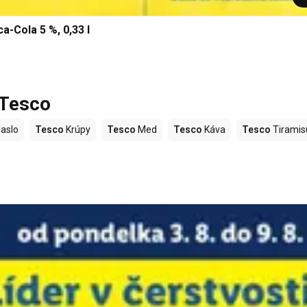
a-Cola 5 %, 0,33 l
 Tesco
aslo
Tesco
Krúpy
Tesco
Med
Tesco
Káva
Tesco
Tiramis