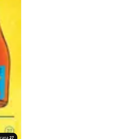
trana
27