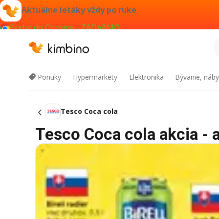
Aktuálne letáky vždy po ruke
Pridať do Chrome - ZADARMO
Ponuky
Hypermarkety
Elektronika
Bývanie, náby
Tesco Coca cola
Tesco Coca cola akcia - a