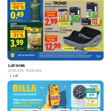
Lidl leták
03.08.2026
-
09.08.2026
Lidl