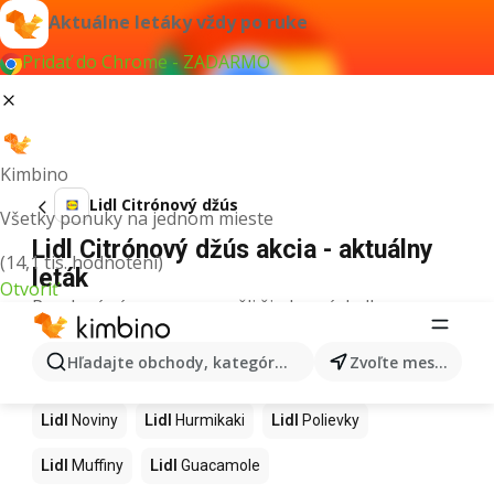
Aktuálne letáky vždy po ruke
Pridať do Chrome - ZADARMO
Kimbino
Lidl Citrónový džús
Všetky ponuky na jednom mieste
Lidl Citrónový džús akcia - aktuálny
(14,1 tis. hodnotení)
leták
Otvoriť
Pre daný výraz sme nenašli žiadne výsledky.
Ďalšie produkty v obchodoch Lidl
Hľadajte obchody, kategórie, produkty...
Zvoľte mesto
Lidl
Kapor
Lidl
Ashwagandha
Lidl
Nintendo Switch
Lidl
Noviny
Lidl
Hurmikaki
Lidl
Polievky
Lidl
Muffiny
Lidl
Guacamole