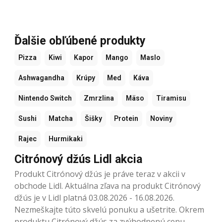
Ďalšie obľúbené produkty
Pizza
Kiwi
Kapor
Mango
Maslo
Ashwagandha
Krúpy
Med
Káva
Nintendo Switch
Zmrzlina
Mäso
Tiramisu
Sushi
Matcha
Šišky
Protein
Noviny
Rajec
Hurmikaki
Citrónový džús Lidl akcia
Produkt Citrónový džús je práve teraz v akcii v
obchode Lidl. Aktuálna zľava na produkt Citrónový
džús je v Lidl platná 03.08.2026 - 16.08.2026.
Nezmeškajte túto skvelú ponuku a ušetrite. Okrem
produktu Citrónový džús za zvýhodnenú cenu