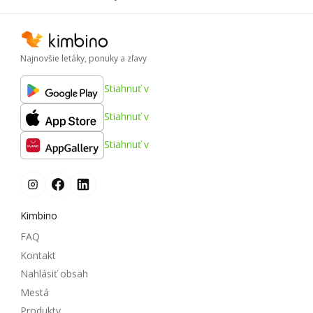
Najnovšie letáky, ponuky a zľavy
Stiahnuť v
Stiahnuť v
Stiahnuť v
Kimbino
FAQ
Kontakt
Nahlásiť obsah
Mestá
Produkty