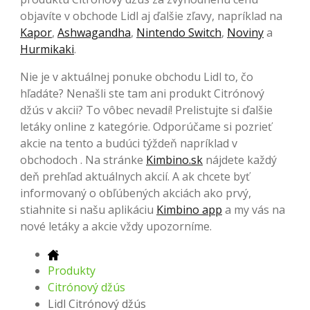
objavíte v obchode Lidl aj ďalšie zľavy, napríklad na
Kapor
,
Ashwagandha
,
Nintendo Switch
,
Noviny
a
Hurmikaki
.
Nie je v aktuálnej ponuke obchodu Lidl to, čo
hľadáte? Nenašli ste tam ani produkt Citrónový
džús v akcii? To vôbec nevadí! Prelistujte si ďalšie
letáky online z kategórie. Odporúčame si pozrieť
akcie na tento a budúci týždeň napríklad v
obchodoch . Na stránke
Kimbino.sk
nájdete každý
deň prehľad aktuálnych akcií. A ak chcete byť
informovaný o obľúbených akciách ako prvý,
stiahnite si našu aplikáciu
Kimbino app
a my vás na
nové letáky a akcie vždy upozorníme.
Produkty
Citrónový džús
Lidl Citrónový džús