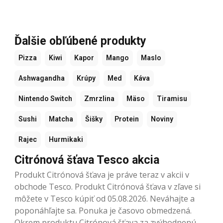
Ďalšie obľúbené produkty
Pizza
Kiwi
Kapor
Mango
Maslo
Ashwagandha
Krúpy
Med
Káva
Nintendo Switch
Zmrzlina
Mäso
Tiramisu
Sushi
Matcha
Šišky
Protein
Noviny
Rajec
Hurmikaki
Citrónová šťava Tesco akcia
Produkt Citrónová šťava je práve teraz v akcii v
obchode Tesco. Produkt Citrónová šťava v zľave si
môžete v Tesco kúpiť od 05.08.2026. Neváhajte a
poponáhľajte sa. Ponuka je časovo obmedzená.
Okrem produktu Citrónová šťava za zvýhodnenú