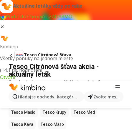
Aktuálne letáky vždy po ruke
Pridať do Chrome - ZADARMO
Kimbino
Tesco Citrónová šťava
Všetky ponuky na jednom mieste
Tesco Citrónová šťava akcia -
(14,1 tis. hodnotení)
aktuálny leták
Otvoriť
Pre daný výraz sme nenašli žiadne výsledky.
Ďalšie produkty v obchodoch Tesco
Hľadajte obchody, kategórie, produkty...
Zvoľte mesto
Tesco
Pizza
Tesco
Kiwi
Tesco
Mango
Tesco
Maslo
Tesco
Krúpy
Tesco
Med
Tesco
Káva
Tesco
Mäso