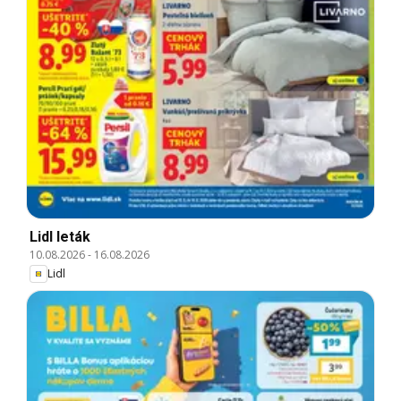
Lidl leták
10.08.2026
-
16.08.2026
Lidl