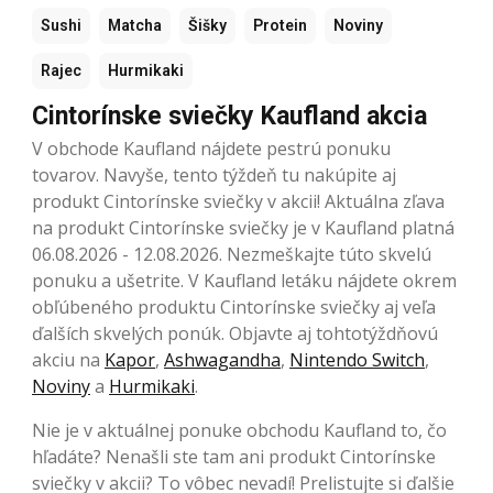
Sushi
Matcha
Šišky
Protein
Noviny
Rajec
Hurmikaki
Cintorínske sviečky Kaufland akcia
V obchode Kaufland nájdete pestrú ponuku
tovarov. Navyše, tento týždeň tu nakúpite aj
produkt Cintorínske sviečky v akcii! Aktuálna zľava
na produkt Cintorínske sviečky je v Kaufland platná
06.08.2026 - 12.08.2026. Nezmeškajte túto skvelú
ponuku a ušetrite. V Kaufland letáku nájdete okrem
obľúbeného produktu Cintorínske sviečky aj veľa
ďalších skvelých ponúk. Objavte aj tohtotýždňovú
akciu na
Kapor
,
Ashwagandha
,
Nintendo Switch
,
Noviny
a
Hurmikaki
.
Nie je v aktuálnej ponuke obchodu Kaufland to, čo
hľadáte? Nenašli ste tam ani produkt Cintorínske
sviečky v akcii? To vôbec nevadí! Prelistujte si ďalšie