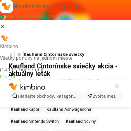
Aktuálne letáky vždy po ruke
Pridať do Chrome - ZADARMO
Kimbino
Kaufland Cintorínske sviečky
Všetky ponuky na jednom mieste
Kaufland Cintorínske sviečky akcia -
(14,1 tis. hodnotení)
aktuálny leták
Otvoriť
Pre daný výraz sme nenašli žiadne výsledky.
Ďalšie produkty v obchodoch
Hľadajte obchody, kategórie, produkty...
Zvoľte mesto
Kaufland
Kaufland
Kapor
Kaufland
Ashwagandha
Kaufland
Nintendo Switch
Kaufland
Noviny