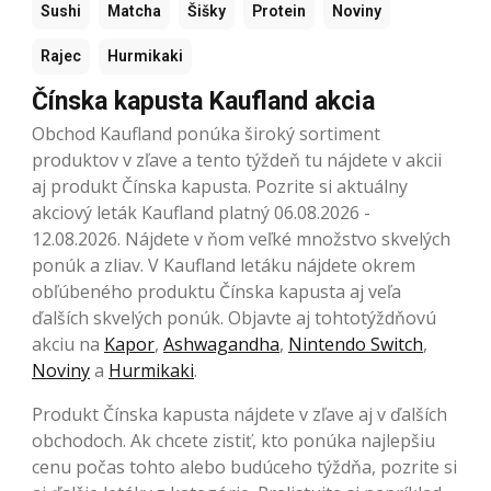
Sushi
Matcha
Šišky
Protein
Noviny
Rajec
Hurmikaki
Čínska kapusta Kaufland akcia
Obchod Kaufland ponúka široký sortiment
produktov v zľave a tento týždeň tu nájdete v akcii
aj produkt Čínska kapusta. Pozrite si aktuálny
akciový leták Kaufland platný 06.08.2026 -
12.08.2026. Nájdete v ňom veľké množstvo skvelých
ponúk a zliav. V Kaufland letáku nájdete okrem
obľúbeného produktu Čínska kapusta aj veľa
ďalších skvelých ponúk. Objavte aj tohtotýždňovú
akciu na
Kapor
,
Ashwagandha
,
Nintendo Switch
,
Noviny
a
Hurmikaki
.
Produkt Čínska kapusta nájdete v zľave aj v ďalších
obchodoch. Ak chcete zistiť, kto ponúka najlepšiu
cenu počas tohto alebo budúceho týždňa, pozrite si