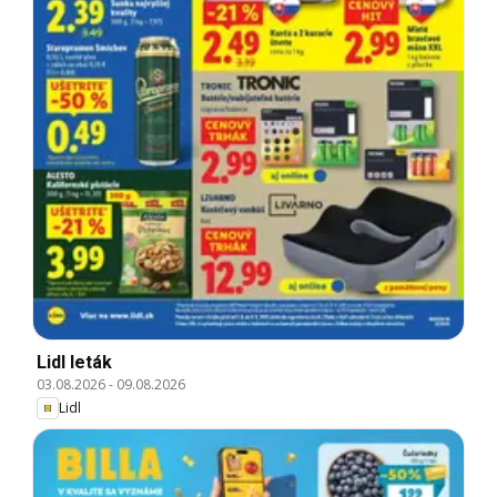
Lidl leták
03.08.2026
-
09.08.2026
Lidl