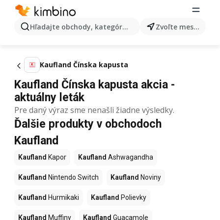
Hľadajte obchody, kategórie, produkty...
Zvoľte mesto
Kaufland Čínska kapusta
Kaufland Čínska kapusta akcia -
aktuálny leták
Pre daný výraz sme nenašli žiadne výsledky.
Ďalšie produkty v obchodoch
Kaufland
Kaufland
Kapor
Kaufland
Ashwagandha
Kaufland
Nintendo Switch
Kaufland
Noviny
Kaufland
Hurmikaki
Kaufland
Polievky
Kaufland
Muffiny
Kaufland
Guacamole