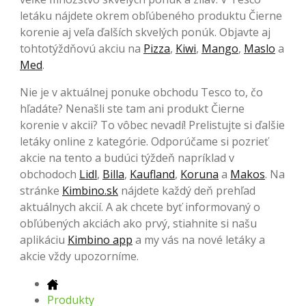
letáku nájdete okrem obľúbeného produktu Čierne
korenie aj veľa ďalších skvelých ponúk. Objavte aj
tohtotýždňovú akciu na
Pizza
,
Kiwi
,
Mango
,
Maslo
a
Med
.
Nie je v aktuálnej ponuke obchodu Tesco to, čo
hľadáte? Nenašli ste tam ani produkt Čierne
korenie v akcii? To vôbec nevadí! Prelistujte si ďalšie
letáky online z kategórie. Odporúčame si pozrieť
akcie na tento a budúci týždeň napríklad v
obchodoch
Lidl
,
Billa
,
Kaufland
,
Koruna
a
Makos
. Na
stránke
Kimbino.sk
nájdete každý deň prehľad
aktuálnych akcií. A ak chcete byť informovaný o
obľúbených akciách ako prvý, stiahnite si našu
aplikáciu
Kimbino app
a my vás na nové letáky a
akcie vždy upozorníme.
Produkty