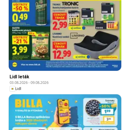
Lidl leták
03.08.2026
-
09.08.2026
Lidl