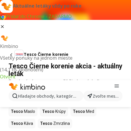
Aktuálne letáky vždy po ruke
Pridať do Chrome - ZADARMO
Kimbino
Tesco Čierne korenie
Všetky ponuky na jednom mieste
Tesco Čierne korenie akcia - aktuálny
(14,1 tis. hodnotení)
leták
Otvoriť
Pre daný výraz sme nenašli žiadne výsledky.
Ďalšie produkty v obchodoch Tesco
Hľadajte obchody, kategórie, produkty...
Zvoľte mesto
Tesco
Pizza
Tesco
Kiwi
Tesco
Mango
Tesco
Maslo
Tesco
Krúpy
Tesco
Med
Tesco
Káva
Tesco
Zmrzlina