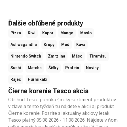
Ďalšie obľúbené produkty
Pizza
Kiwi
Kapor
Mango
Maslo
Ashwagandha
Krúpy
Med
Káva
Nintendo Switch
Zmrzlina
Mäso
Tiramisu
Sushi
Matcha
Šišky
Protein
Noviny
Rajec
Hurmikaki
Čierne korenie Tesco akcia
Obchod Tesco ponúka široký sortiment produktov
v zľave a tento týždeň tu nájdete v akcii aj produkt
Čierne korenie. Pozrite si aktuálny akciový leták
Tesco platný 05.08.2026 - 11.08.2026. Nájdete v ňom
veľké množstvo skvelých ponúk a zliav. V Tesco