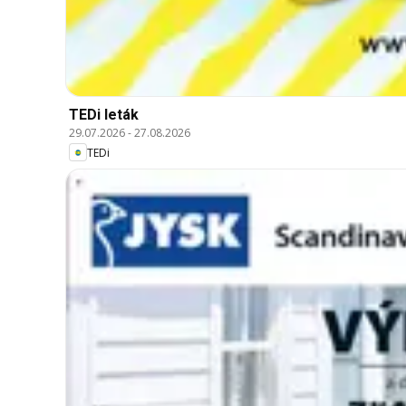
TEDi leták
29.07.2026
-
27.08.2026
TEDi