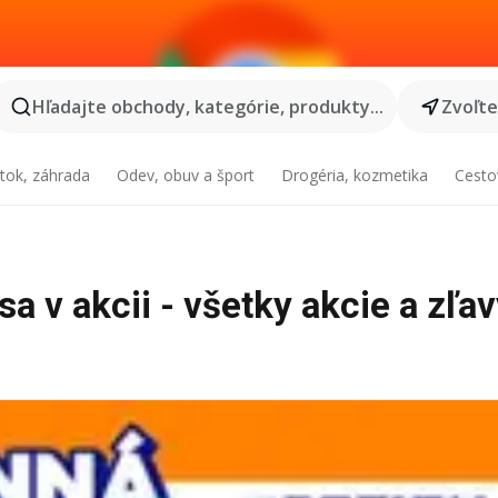
Hľadajte obchody, kategórie, produkty...
Zvoľt
tok, záhrada
Odev, obuv a šport
Drogéria, kozmetika
Cesto
a v akcii - všetky akcie a zľa