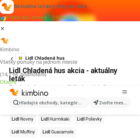
Aktuálne letáky vždy po ruke
Pridať do Chrome - ZADARMO
Kimbino
Lidl Chladená hus
Všetky ponuky na jednom mieste
Lidl Chladená hus akcia - aktuálny
(14,1 tis. hodnotení)
leták
Otvoriť
Pre daný výraz sme nenašli žiadne výsledky.
Ďalšie produkty v obchodoch Lidl
Hľadajte obchody, kategórie, produkty...
Zvoľte mesto
Lidl
Kapor
Lidl
Ashwagandha
Lidl
Nintendo Switch
Lidl
Noviny
Lidl
Hurmikaki
Lidl
Polievky
Lidl
Muffiny
Lidl
Guacamole