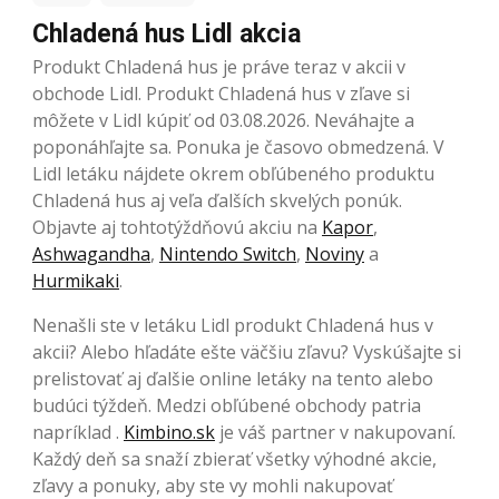
Chladená hus Lidl akcia
Produkt Chladená hus je práve teraz v akcii v
obchode Lidl. Produkt Chladená hus v zľave si
môžete v Lidl kúpiť od 03.08.2026. Neváhajte a
poponáhľajte sa. Ponuka je časovo obmedzená. V
Lidl letáku nájdete okrem obľúbeného produktu
Chladená hus aj veľa ďalších skvelých ponúk.
Objavte aj tohtotýždňovú akciu na
Kapor
,
Ashwagandha
,
Nintendo Switch
,
Noviny
a
Hurmikaki
.
Nenašli ste v letáku Lidl produkt Chladená hus v
akcii? Alebo hľadáte ešte väčšiu zľavu? Vyskúšajte si
prelistovať aj ďalšie online letáky na tento alebo
budúci týždeň. Medzi obľúbené obchody patria
napríklad .
Kimbino.sk
je váš partner v nakupovaní.
Každý deň sa snaží zbierať všetky výhodné akcie,
zľavy a ponuky, aby ste vy mohli nakupovať