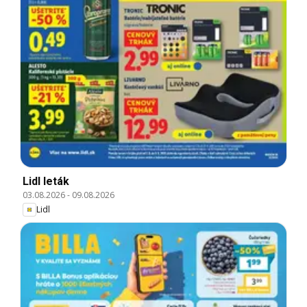
Lidl leták
03.08.2026
-
09.08.2026
Lidl