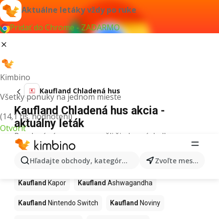
Aktuálne letáky vždy po ruke
Pridať do Chrome - ZADARMO
Kimbino
Kaufland Chladená hus
Všetky ponuky na jednom mieste
Kaufland Chladená hus akcia -
(14,1 tis. hodnotení)
aktuálny leták
Otvoriť
Pre daný výraz sme nenašli žiadne výsledky.
Ďalšie produkty v obchodoch
Hľadajte obchody, kategórie, produkty...
Zvoľte mesto
Kaufland
Kaufland
Kapor
Kaufland
Ashwagandha
Kaufland
Nintendo Switch
Kaufland
Noviny