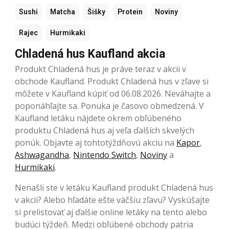
Sushi
Matcha
Šišky
Protein
Noviny
Rajec
Hurmikaki
Chladená hus Kaufland akcia
Produkt Chladená hus je práve teraz v akcii v
obchode Kaufland. Produkt Chladená hus v zľave si
môžete v Kaufland kúpiť od 06.08.2026. Neváhajte a
poponáhľajte sa. Ponuka je časovo obmedzená. V
Kaufland letáku nájdete okrem obľúbeného
produktu Chladená hus aj veľa ďalších skvelých
ponúk. Objavte aj tohtotýždňovú akciu na
Kapor
,
Ashwagandha
,
Nintendo Switch
,
Noviny
a
Hurmikaki
.
Nenašli ste v letáku Kaufland produkt Chladená hus
v akcii? Alebo hľadáte ešte väčšiu zľavu? Vyskúšajte
si prelistovať aj ďalšie online letáky na tento alebo
budúci týždeň. Medzi obľúbené obchody patria