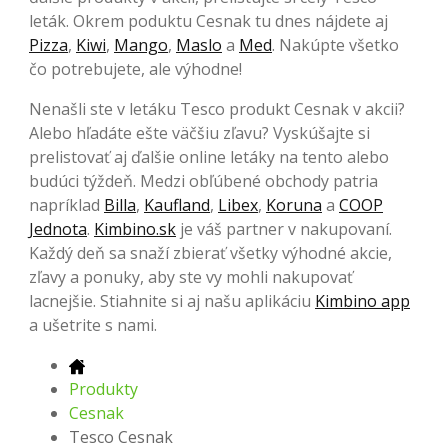
leták. Okrem poduktu Cesnak tu dnes nájdete aj
Pizza
,
Kiwi
,
Mango
,
Maslo
a
Med
. Nakúpte všetko
čo potrebujete, ale výhodne!
Nenašli ste v letáku Tesco produkt Cesnak v akcii?
Alebo hľadáte ešte väčšiu zľavu? Vyskúšajte si
prelistovať aj ďalšie online letáky na tento alebo
budúci týždeň. Medzi obľúbené obchody patria
napríklad
Billa
,
Kaufland
,
Libex
,
Koruna
a
COOP
Jednota
.
Kimbino.sk
je váš partner v nakupovaní.
Každý deň sa snaží zbierať všetky výhodné akcie,
zľavy a ponuky, aby ste vy mohli nakupovať
lacnejšie. Stiahnite si aj našu aplikáciu
Kimbino app
a ušetrite s nami.
Produkty
Cesnak
Tesco Cesnak