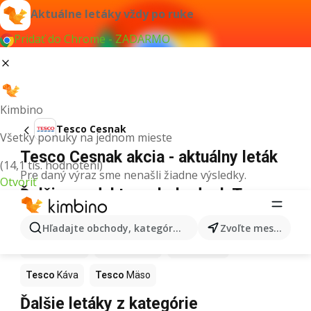
Aktuálne letáky vždy po ruke
Pridať do Chrome - ZADARMO
Kimbino
Tesco Cesnak
Všetky ponuky na jednom mieste
Tesco Cesnak akcia - aktuálny leták
(14,1 tis. hodnotení)
Pre daný výraz sme nenašli žiadne výsledky.
Otvoriť
Ďalšie produkty v obchodoch Tesco
Tesco
Pizza
Tesco
Kiwi
Tesco
Mango
Hľadajte obchody, kategórie, produkty...
Zvoľte mesto
Tesco
Maslo
Tesco
Krúpy
Tesco
Med
Tesco
Káva
Tesco
Mäso
Ďalšie letáky z kategórie