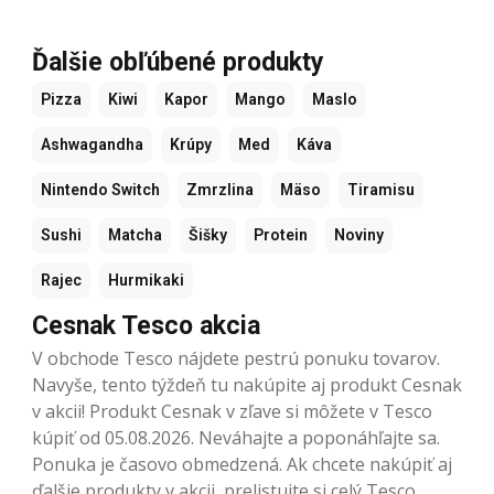
Ďalšie obľúbené produkty
Pizza
Kiwi
Kapor
Mango
Maslo
Ashwagandha
Krúpy
Med
Káva
Nintendo Switch
Zmrzlina
Mäso
Tiramisu
Sushi
Matcha
Šišky
Protein
Noviny
Rajec
Hurmikaki
Cesnak Tesco akcia
V obchode Tesco nájdete pestrú ponuku tovarov.
Navyše, tento týždeň tu nakúpite aj produkt Cesnak
v akcii! Produkt Cesnak v zľave si môžete v Tesco
kúpiť od 05.08.2026. Neváhajte a poponáhľajte sa.
Ponuka je časovo obmedzená. Ak chcete nakúpiť aj
ďalšie produkty v akcii, prelistujte si celý Tesco