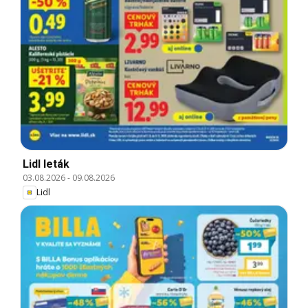
Lidl leták
03.08.2026
-
09.08.2026
Lidl