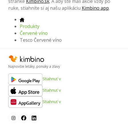
stránke
Kimbino.sk
. A aby ste mali akcie vždy po
ruke, stiahnite si aj našu aplikáciu
Kimbino app
.
Produkty
Červené víno
Tesco Červené víno
Najnovšie letáky, ponuky a zľavy
Stiahnuť v
Stiahnuť v
Stiahnuť v