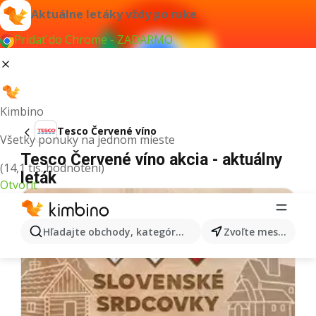
Aktuálne letáky vždy po ruke
Pridať do Chrome - ZADARMO
Kimbino
Tesco Červené víno
Všetky ponuky na jednom mieste
Tesco Červené víno akcia - aktuálny
(14,1 tis. hodnotení)
leták
Otvoriť
Hľadajte obchody, kategórie, produkty...
Zvoľte mesto