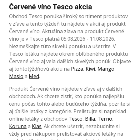
Červené víno Tesco akcia
Obchod Tesco ponúka široký sortiment produktov
v zľave a tento týždeň tu nájdete v akcii aj produkt
Červené víno. Aktuálna zľava na produkt Červené
víno je v Tesco platná 05.08.2026 - 11.08.2026.
Nezmeškajte túto skvelú ponuku a ušetrite. V
Tesco letáku nájdete okrem obľúbeného produktu
Červené víno aj veľa ďalších skvelých ponúk. Objavte
aj tohtotýždňovú akciu na
Pizza
,
Kiwi
,
Mango
,
Maslo
a
Med
.
Produkt Červené víno nájdete v zľave aj v ďalších
obchodoch. Ak chcete zistiť, kto ponúka najlepšiu
cenu počas tohto alebo budúceho týždňa, pozrite si
aj ďalšie letáky z kategórie. Prelistujte si napríklad
online letáky z obchodov
Tesco
,
Billa
,
Terno
,
Koruna
a
Klas
. Ak chcete ušetriť, nezabudnite si
vždy pred nákupom prelistovať akciové letáky na