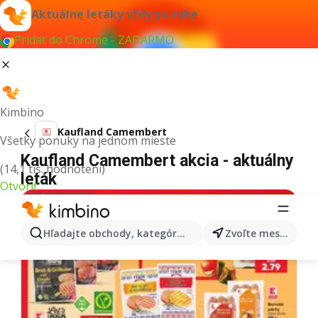
Aktuálne letáky vždy po ruke
Pridať do Chrome - ZADARMO
Kimbino
Kaufland Camembert
Všetky ponuky na jednom mieste
Kaufland Camembert akcia - aktuálny
(14,1 tis. hodnotení)
leták
Otvoriť
Hľadajte obchody, kategórie, produkty...
Zvoľte mesto