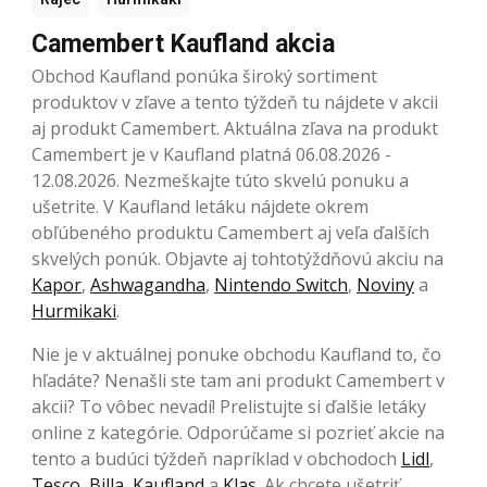
Camembert Kaufland akcia
Obchod Kaufland ponúka široký sortiment
produktov v zľave a tento týždeň tu nájdete v akcii
aj produkt Camembert. Aktuálna zľava na produkt
Camembert je v Kaufland platná 06.08.2026 -
12.08.2026. Nezmeškajte túto skvelú ponuku a
ušetrite. V Kaufland letáku nájdete okrem
obľúbeného produktu Camembert aj veľa ďalších
skvelých ponúk. Objavte aj tohtotýždňovú akciu na
Kapor
,
Ashwagandha
,
Nintendo Switch
,
Noviny
a
Hurmikaki
.
Nie je v aktuálnej ponuke obchodu Kaufland to, čo
hľadáte? Nenašli ste tam ani produkt Camembert v
akcii? To vôbec nevadí! Prelistujte si ďalšie letáky
online z kategórie. Odporúčame si pozrieť akcie na
tento a budúci týždeň napríklad v obchodoch
Lidl
,
Tesco
,
Billa
,
Kaufland
a
Klas
. Ak chcete ušetriť,