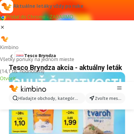
Aktuálne letáky vždy po ruke
Pridať do Chrome - ZADARMO
Kimbino
Tesco Bryndza
Všetky ponuky na jednom mieste
Tesco Bryndza akcia - aktuálny leták
(14,1 tis. hodnotení)
Otvoriť
Hľadajte obchody, kategórie, produkty...
Zvoľte mesto