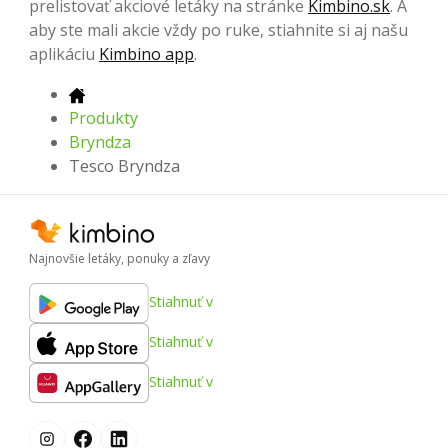
prelistovať akciové letáky na stránke
Kimbino.sk
. A
aby ste mali akcie vždy po ruke, stiahnite si aj našu
aplikáciu
Kimbino app
.
Produkty
Bryndza
Tesco Bryndza
Najnovšie letáky, ponuky a zľavy
Stiahnuť v
Stiahnuť v
Stiahnuť v