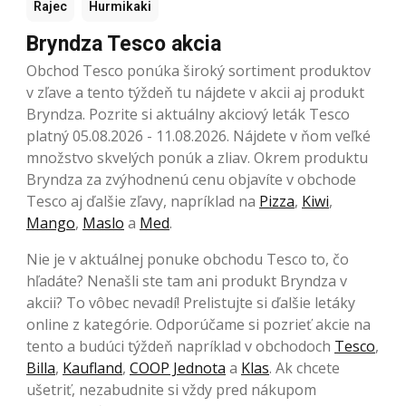
Rajec
Hurmikaki
Bryndza Tesco akcia
Obchod Tesco ponúka široký sortiment produktov
v zľave a tento týždeň tu nájdete v akcii aj produkt
Bryndza. Pozrite si aktuálny akciový leták Tesco
platný 05.08.2026 - 11.08.2026. Nájdete v ňom veľké
množstvo skvelých ponúk a zliav. Okrem produktu
Bryndza za zvýhodnenú cenu objavíte v obchode
Tesco aj ďalšie zľavy, napríklad na
Pizza
,
Kiwi
,
Mango
,
Maslo
a
Med
.
Nie je v aktuálnej ponuke obchodu Tesco to, čo
hľadáte? Nenašli ste tam ani produkt Bryndza v
akcii? To vôbec nevadí! Prelistujte si ďalšie letáky
online z kategórie. Odporúčame si pozrieť akcie na
tento a budúci týždeň napríklad v obchodoch
Tesco
,
Billa
,
Kaufland
,
COOP Jednota
a
Klas
. Ak chcete
ušetriť, nezabudnite si vždy pred nákupom