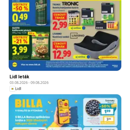
Lidl leták
03.08.2026
-
09.08.2026
Lidl