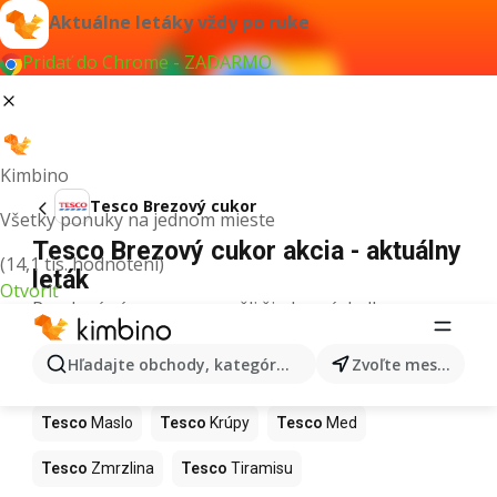
Aktuálne letáky vždy po ruke
Pridať do Chrome - ZADARMO
Kimbino
Tesco Brezový cukor
Všetky ponuky na jednom mieste
Tesco Brezový cukor akcia - aktuálny
(14,1 tis. hodnotení)
leták
Otvoriť
Pre daný výraz sme nenašli žiadne výsledky.
Ďalšie produkty v obchodoch Tesco
Hľadajte obchody, kategórie, produkty...
Zvoľte mesto
Tesco
Pizza
Tesco
Kiwi
Tesco
Mango
Tesco
Maslo
Tesco
Krúpy
Tesco
Med
Tesco
Zmrzlina
Tesco
Tiramisu