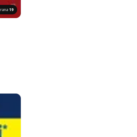
trana
19