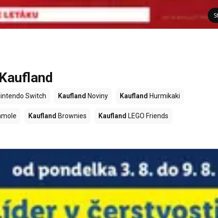
S
 Kaufland
intendo Switch
Kaufland
Noviny
Kaufland
Hurmikaki
amole
Kaufland
Brownies
Kaufland
LEGO Friends