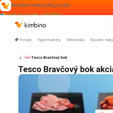
Aktuálne letáky vždy po ruke
Pridať do Chrome - ZADARMO
Ponuky
Hypermarkety
Elektronika
Byvanie, naby
Tesco Bravčový bok
Tesco Bravčový bok akcia