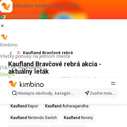
Aktuálne letáky vždy po ruke
Pridať do Chrome - ZADARMO
Kimbino
Kaufland Bravčové rebrá
Všetky ponuky na jednom mieste
Kaufland Bravčové rebrá akcia -
(14,1 tis. hodnotení)
aktuálny leták
Otvoriť
Pre daný výraz sme nenašli žiadne výsledky.
Ďalšie produkty v obchodoch
Hľadajte obchody, kategórie, produkty...
Zvoľte mesto
Kaufland
Kaufland
Kapor
Kaufland
Ashwagandha
Kaufland
Nintendo Switch
Kaufland
Noviny