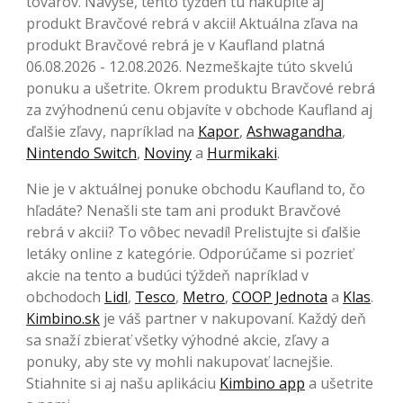
tovarov. Navyše, tento týždeň tu nakúpite aj
produkt Bravčové rebrá v akcii! Aktuálna zľava na
produkt Bravčové rebrá je v Kaufland platná
06.08.2026 - 12.08.2026. Nezmeškajte túto skvelú
ponuku a ušetrite. Okrem produktu Bravčové rebrá
za zvýhodnenú cenu objavíte v obchode Kaufland aj
ďalšie zľavy, napríklad na
Kapor
,
Ashwagandha
,
Nintendo Switch
,
Noviny
a
Hurmikaki
.
Nie je v aktuálnej ponuke obchodu Kaufland to, čo
hľadáte? Nenašli ste tam ani produkt Bravčové
rebrá v akcii? To vôbec nevadí! Prelistujte si ďalšie
letáky online z kategórie. Odporúčame si pozrieť
akcie na tento a budúci týždeň napríklad v
obchodoch
Lidl
,
Tesco
,
Metro
,
COOP Jednota
a
Klas
.
Kimbino.sk
je váš partner v nakupovaní. Každý deň
sa snaží zbierať všetky výhodné akcie, zľavy a
ponuky, aby ste vy mohli nakupovať lacnejšie.
Stiahnite si aj našu aplikáciu
Kimbino app
a ušetrite