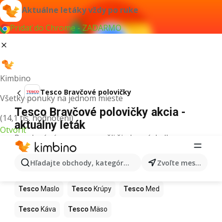
Aktuálne letáky vždy po ruke
Pridať do Chrome - ZADARMO
Kimbino
Tesco Bravčové polovičky
Všetky ponuky na jednom mieste
Tesco Bravčové polovičky akcia -
(14,1 tis. hodnotení)
aktuálny leták
Otvoriť
Pre daný výraz sme nenašli žiadne výsledky.
Ďalšie produkty v obchodoch Tesco
Hľadajte obchody, kategórie, produkty...
Zvoľte mesto
Tesco
Pizza
Tesco
Kiwi
Tesco
Mango
Tesco
Maslo
Tesco
Krúpy
Tesco
Med
Tesco
Káva
Tesco
Mäso