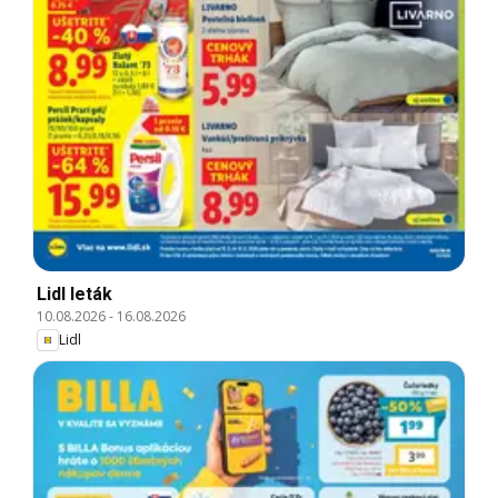
Lidl leták
10.08.2026
-
16.08.2026
Lidl