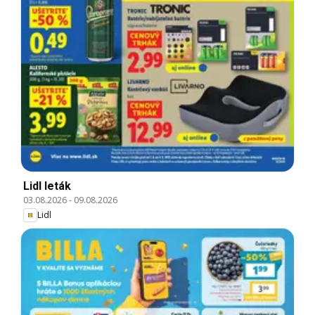
Lidl leták
03.08.2026
-
09.08.2026
Lidl