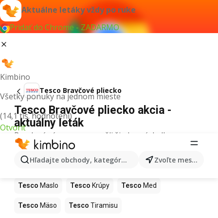
Aktuálne letáky vždy po ruke
Pridať do Chrome - ZADARMO
Kimbino
Tesco Bravčové pliecko
Všetky ponuky na jednom mieste
Tesco Bravčové pliecko akcia -
(14,1 tis. hodnotení)
aktuálny leták
Otvoriť
Pre daný výraz sme nenašli žiadne výsledky.
Ďalšie produkty v obchodoch Tesco
Hľadajte obchody, kategórie, produkty...
Zvoľte mesto
Tesco
Pizza
Tesco
Kiwi
Tesco
Mango
Tesco
Maslo
Tesco
Krúpy
Tesco
Med
Tesco
Mäso
Tesco
Tiramisu