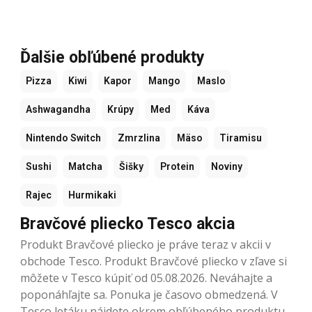
Ďalšie obľúbené produkty
Pizza
Kiwi
Kapor
Mango
Maslo
Ashwagandha
Krúpy
Med
Káva
Nintendo Switch
Zmrzlina
Mäso
Tiramisu
Sushi
Matcha
Šišky
Protein
Noviny
Rajec
Hurmikaki
Bravčové pliecko Tesco akcia
Produkt Bravčové pliecko je práve teraz v akcii v
obchode Tesco. Produkt Bravčové pliecko v zľave si
môžete v Tesco kúpiť od 05.08.2026. Neváhajte a
poponáhľajte sa. Ponuka je časovo obmedzená. V
Tesco letáku nájdete okrem obľúbeného produktu