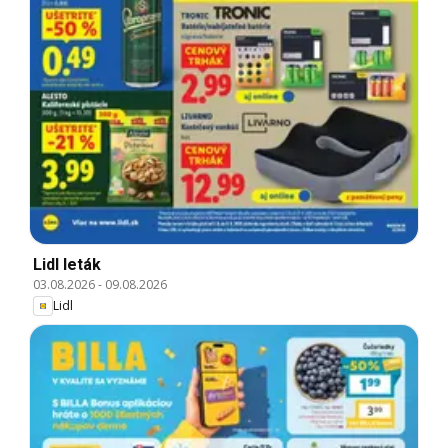
Lidl leták
03.08.2026
-
09.08.2026
Lidl