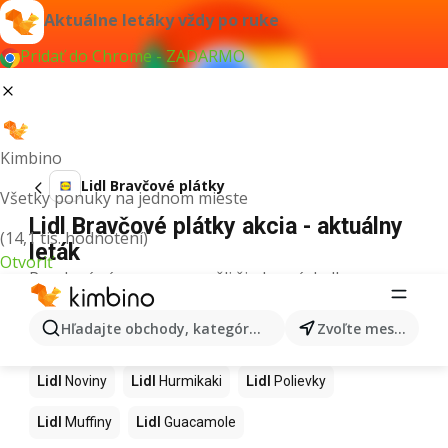
Aktuálne letáky vždy po ruke
Pridať do Chrome - ZADARMO
Kimbino
Lidl Bravčové plátky
Všetky ponuky na jednom mieste
Lidl Bravčové plátky akcia - aktuálny
(14,1 tis. hodnotení)
leták
Otvoriť
Pre daný výraz sme nenašli žiadne výsledky.
Ďalšie produkty v obchodoch Lidl
Hľadajte obchody, kategórie, produkty...
Zvoľte mesto
Lidl
Kapor
Lidl
Ashwagandha
Lidl
Nintendo Switch
Lidl
Noviny
Lidl
Hurmikaki
Lidl
Polievky
Lidl
Muffiny
Lidl
Guacamole