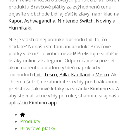
produktu Bravčové plátky za zvýhodnenú cenu
objavíte v obchode Lidl aj ďalšie zľavy, napríklad na
Kapor
,
Ashwagandha
,
Nintendo Switch
,
Noviny
a
Hurmikaki
.
Nie je v aktuálnej ponuke obchodu Lidl to, čo
hľadáte? Nenašli ste tam ani produkt Bravčové
plátky v akcii? To vôbec nevadí! Prelistujte si ďalšie
letáky online z kategórie. Odporúčame si pozrieť
akcie na tento a budúci týždeň napríklad v
obchodoch
Lidl
,
Tesco
,
Billa
,
Kaufland
a
Metro
. Ak
chcete ušetriť, nezabudnite si vždy pred nákupom
prelistovať akciové letáky na stránke
Kimbino.sk
. A
aby ste mali akcie vždy po ruke, stiahnite si aj našu
aplikáciu
Kimbino app
.
Produkty
Bravčové plátky