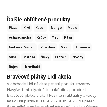
Ďalšie obľúbené produkty
Pizza
Kiwi
Kapor
Mango
Maslo
Ashwagandha
Krúpy
Med
Káva
Nintendo Switch
Zmrzlina
Mäso
Tiramisu
Sushi
Matcha
Šišky
Protein
Noviny
Rajec
Hurmikaki
Bravčové plátky Lidl akcia
V obchode Lidl nájdete pestrú ponuku tovarov.
Navyše, tento týždeň tu nakúpite aj produkt
Bravčové plátky v akcii! Pozrite si aktuálny akciový
leták Lidl platný 03.08.2026 - 30.09.2026. Nájdete v
ňom veľké množstvo skvelých ponúk a zliav. Okrem