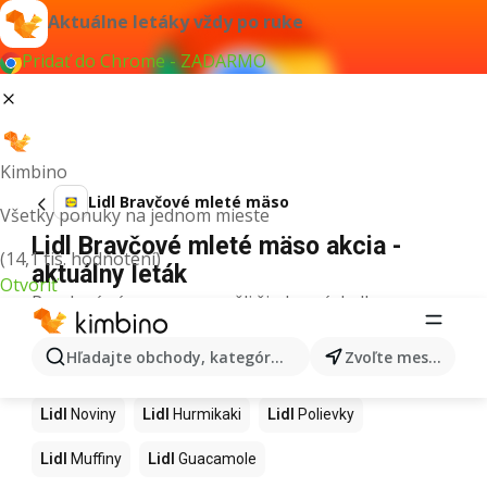
Aktuálne letáky vždy po ruke
Pridať do Chrome - ZADARMO
Kimbino
Lidl Bravčové mleté ​​mäso
Všetky ponuky na jednom mieste
Lidl Bravčové mleté ​​mäso akcia -
(14,1 tis. hodnotení)
aktuálny leták
Otvoriť
Pre daný výraz sme nenašli žiadne výsledky.
Ďalšie produkty v obchodoch Lidl
Hľadajte obchody, kategórie, produkty...
Zvoľte mesto
Lidl
Kapor
Lidl
Ashwagandha
Lidl
Nintendo Switch
Lidl
Noviny
Lidl
Hurmikaki
Lidl
Polievky
Lidl
Muffiny
Lidl
Guacamole