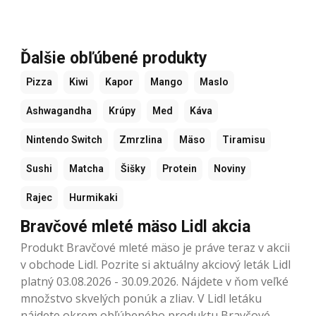
Ďalšie obľúbené produkty
Pizza
Kiwi
Kapor
Mango
Maslo
Ashwagandha
Krúpy
Med
Káva
Nintendo Switch
Zmrzlina
Mäso
Tiramisu
Sushi
Matcha
Šišky
Protein
Noviny
Rajec
Hurmikaki
Bravčové mleté ​​mäso Lidl akcia
Produkt Bravčové mleté ​​mäso je práve teraz v akcii
v obchode Lidl. Pozrite si aktuálny akciový leták Lidl
platný 03.08.2026 - 30.09.2026. Nájdete v ňom veľké
množstvo skvelých ponúk a zliav. V Lidl letáku
nájdete okrem obľúbeného produktu Bravčové