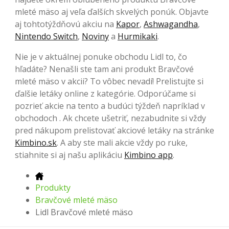
mleté ​​mäso aj veľa ďalších skvelých ponúk. Objavte
aj tohtotýždňovú akciu na
Kapor
,
Ashwagandha
,
Nintendo Switch
,
Noviny
a
Hurmikaki
.
Nie je v aktuálnej ponuke obchodu Lidl to, čo
hľadáte? Nenašli ste tam ani produkt Bravčové
mleté ​​mäso v akcii? To vôbec nevadí! Prelistujte si
ďalšie letáky online z kategórie. Odporúčame si
pozrieť akcie na tento a budúci týždeň napríklad v
obchodoch . Ak chcete ušetriť, nezabudnite si vždy
pred nákupom prelistovať akciové letáky na stránke
Kimbino.sk
. A aby ste mali akcie vždy po ruke,
stiahnite si aj našu aplikáciu
Kimbino app
.
Produkty
Bravčové mleté ​​mäso
Lidl Bravčové mleté ​​mäso