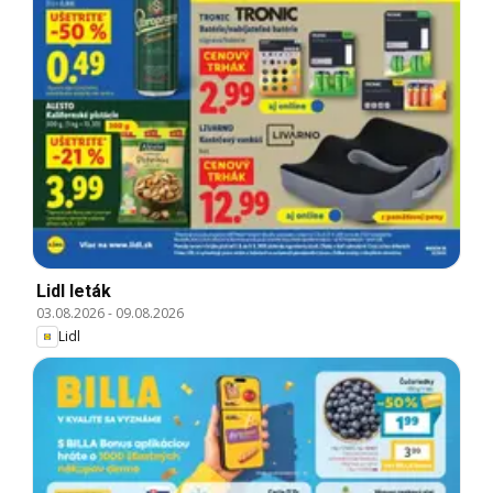
Lidl leták
03.08.2026
-
09.08.2026
Lidl