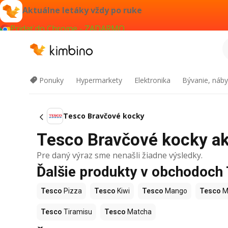
Aktuálne letáky vždy po ruke
Pridať do Chrome - ZADARMO
Ponuky
Hypermarkety
Elektronika
Bývanie, náby
Tesco Bravčové kocky
Tesco Bravčové kocky akc
Pre daný výraz sme nenašli žiadne výsledky.
Ďalšie produkty v obchodoch
Tesco
Pizza
Tesco
Kiwi
Tesco
Mango
Tesco
M
Tesco
Tiramisu
Tesco
Matcha