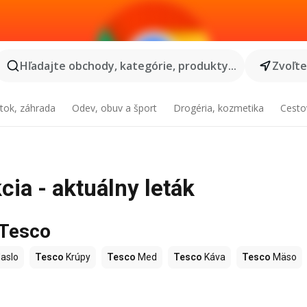
Hľadajte obchody, kategórie, produkty...
Zvoľt
tok, záhrada
Odev, obuv a šport
Drogéria, kozmetika
Cesto
ia - aktuálny leták
 Tesco
aslo
Tesco
Krúpy
Tesco
Med
Tesco
Káva
Tesco
Mäso