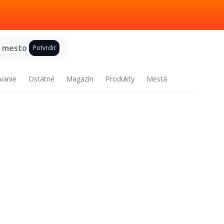
e mesto
Potvrdiť
vanie
Ostatné
Magazín
Produkty
Mestá