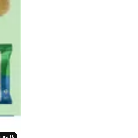
trana
38