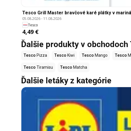
Tesco Grill Master bravčové karé plátky v mariná
05.08.2026
-
11.08.2026
Tesco
4,49 €
Ďalšie produkty v obchodoch
Tesco
Pizza
Tesco
Kiwi
Tesco
Mango
Tesco
M
Tesco
Tiramisu
Tesco
Matcha
Ďalšie letáky z kategórie