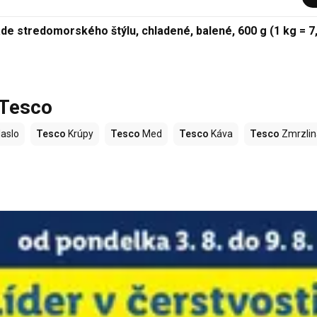
de stredomorského štýlu, chladené, balené, 600 g (1 kg = 7
 Tesco
aslo
Tesco
Krúpy
Tesco
Med
Tesco
Káva
Tesco
Zmrzlin