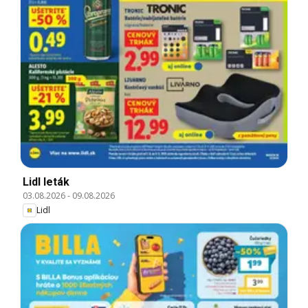
Lidl leták
03.08.2026
-
09.08.2026
Lidl