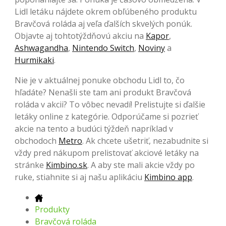
Lidl letáku nájdete okrem obľúbeného produktu
Bravčová roláda aj veľa ďalších skvelých ponúk.
Objavte aj tohtotýždňovú akciu na
Kapor
,
Ashwagandha
,
Nintendo Switch
,
Noviny
a
Hurmikaki
.
Nie je v aktuálnej ponuke obchodu Lidl to, čo
hľadáte? Nenašli ste tam ani produkt Bravčová
roláda v akcii? To vôbec nevadí! Prelistujte si ďalšie
letáky online z kategórie. Odporúčame si pozrieť
akcie na tento a budúci týždeň napríklad v
obchodoch
Metro
. Ak chcete ušetriť, nezabudnite si
vždy pred nákupom prelistovať akciové letáky na
stránke
Kimbino.sk
. A aby ste mali akcie vždy po
ruke, stiahnite si aj našu aplikáciu
Kimbino app
.
Produkty
Bravčová roláda