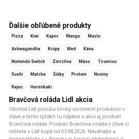
Ďalšie obľúbené produkty
Pizza
Kiwi
Kapor
Mango
Maslo
Ashwagandha
Krúpy
Med
Káva
Nintendo Switch
Zmrzlina
Mäso
Tiramisu
Sushi
Matcha
Šišky
Protein
Noviny
Rajec
Hurmikaki
Bravčová roláda Lidl akcia
Obchod Lidl ponúka široký sortiment produktov v
zľave a tento týždeň tu nájdete v akcii aj produkt
Bravčová roláda. Produkt Bravčová roláda v zľave si
môžete v Lidl kúpiť od 03.08.2026. Neváhajte a
poponáhľajte sa. Ponuka je časovo obmedzená. V