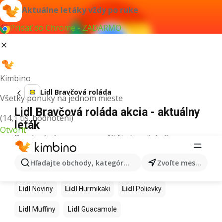
Aktuálne letáky vždy po ruke
Pridať do Chrome - ZADARMO
Kimbino
Lidl Bravčová roláda
Všetky ponuky na jednom mieste
Lidl Bravčová roláda akcia - aktuálny
(14,1 tis. hodnotení)
leták
Otvoriť
Pre daný výraz sme nenašli žiadne výsledky.
Ďalšie produkty v obchodoch Lidl
Hľadajte obchody, kategórie, produkty...
Zvoľte mesto
Lidl
Kapor
Lidl
Ashwagandha
Lidl
Nintendo Switch
Lidl
Noviny
Lidl
Hurmikaki
Lidl
Polievky
Lidl
Muffiny
Lidl
Guacamole