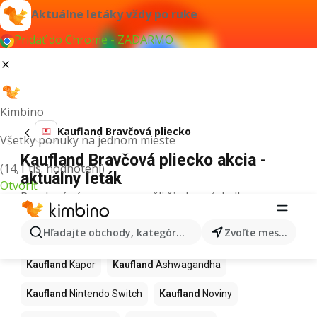
Aktuálne letáky vždy po ruke
Pridať do Chrome - ZADARMO
Kimbino
Kaufland Bravčová pliecko
Všetky ponuky na jednom mieste
Kaufland Bravčová pliecko akcia -
(14,1 tis. hodnotení)
aktuálny leták
Otvoriť
Pre daný výraz sme nenašli žiadne výsledky.
Ďalšie produkty v obchodoch
Hľadajte obchody, kategórie, produkty...
Zvoľte mesto
Kaufland
Kaufland
Kapor
Kaufland
Ashwagandha
Kaufland
Nintendo Switch
Kaufland
Noviny