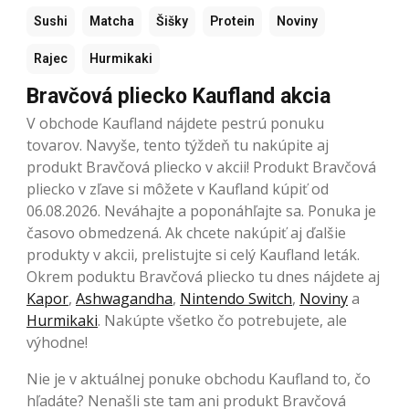
Sushi
Matcha
Šišky
Protein
Noviny
Rajec
Hurmikaki
Bravčová pliecko Kaufland akcia
V obchode Kaufland nájdete pestrú ponuku
tovarov. Navyše, tento týždeň tu nakúpite aj
produkt Bravčová pliecko v akcii! Produkt Bravčová
pliecko v zľave si môžete v Kaufland kúpiť od
06.08.2026. Neváhajte a poponáhľajte sa. Ponuka je
časovo obmedzená. Ak chcete nakúpiť aj ďalšie
produkty v akcii, prelistujte si celý Kaufland leták.
Okrem poduktu Bravčová pliecko tu dnes nájdete aj
Kapor
,
Ashwagandha
,
Nintendo Switch
,
Noviny
a
Hurmikaki
. Nakúpte všetko čo potrebujete, ale
výhodne!
Nie je v aktuálnej ponuke obchodu Kaufland to, čo
hľadáte? Nenašli ste tam ani produkt Bravčová