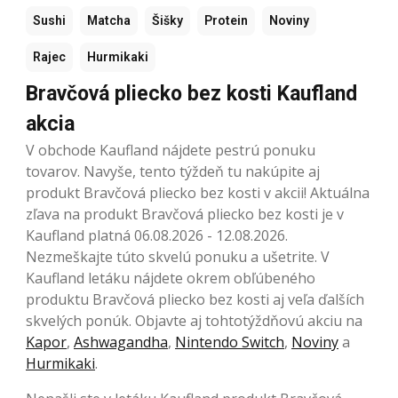
Sushi
Matcha
Šišky
Protein
Noviny
Rajec
Hurmikaki
Bravčová pliecko bez kosti Kaufland
akcia
V obchode Kaufland nájdete pestrú ponuku
tovarov. Navyše, tento týždeň tu nakúpite aj
produkt Bravčová pliecko bez kosti v akcii! Aktuálna
zľava na produkt Bravčová pliecko bez kosti je v
Kaufland platná 06.08.2026 - 12.08.2026.
Nezmeškajte túto skvelú ponuku a ušetrite. V
Kaufland letáku nájdete okrem obľúbeného
produktu Bravčová pliecko bez kosti aj veľa ďalších
skvelých ponúk. Objavte aj tohtotýždňovú akciu na
Kapor
,
Ashwagandha
,
Nintendo Switch
,
Noviny
a
Hurmikaki
.