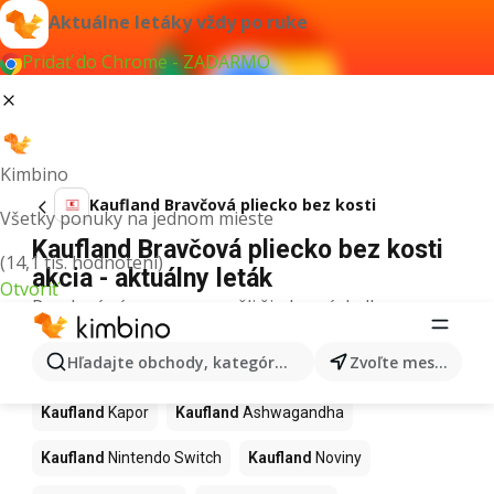
Aktuálne letáky vždy po ruke
Pridať do Chrome - ZADARMO
Kimbino
Kaufland Bravčová pliecko bez kosti
Všetky ponuky na jednom mieste
Kaufland Bravčová pliecko bez kosti
(14,1 tis. hodnotení)
akcia - aktuálny leták
Otvoriť
Pre daný výraz sme nenašli žiadne výsledky.
Ďalšie produkty v obchodoch
Hľadajte obchody, kategórie, produkty...
Zvoľte mesto
Kaufland
Kaufland
Kapor
Kaufland
Ashwagandha
Kaufland
Nintendo Switch
Kaufland
Noviny