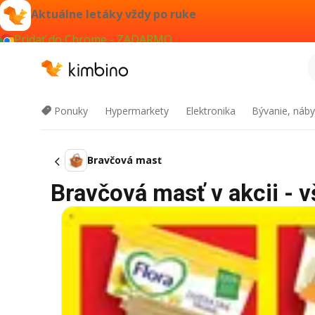
Aktuálne letáky vždy po ruke
Pridať do Chrome - ZADARMO
Ponuky
Hypermarkety
Elektronika
Bývanie, náby
Bravčová masť
Bravčová masť v akcii - v