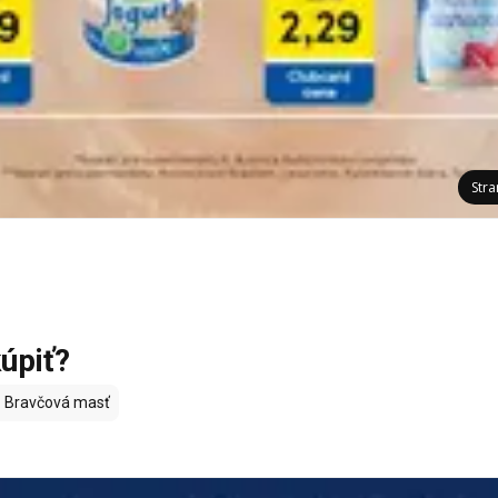
Str
úpiť?
d
Bravčová masť