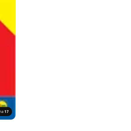
ana
17